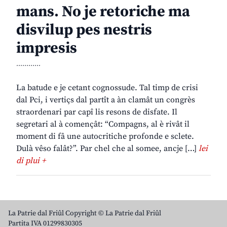
mans. No je retoriche ma
disvilup pes nestris
impresis
............
La batude e je cetant cognossude. Tal timp de crisi
dal Pci, i vertiçs dal partît a àn clamât un congrès
straordenari par capî lis resons de disfate. Il
segretari al à començât: “Compagns, al è rivât il
moment di fâ une autocritiche profonde e sclete.
Dulà vêso falât?”. Par chel che al somee, ancje […]
lei
di plui +
La Patrie dal Friûl Copyright © La Patrie dal Friûl
Partita IVA 01299830305