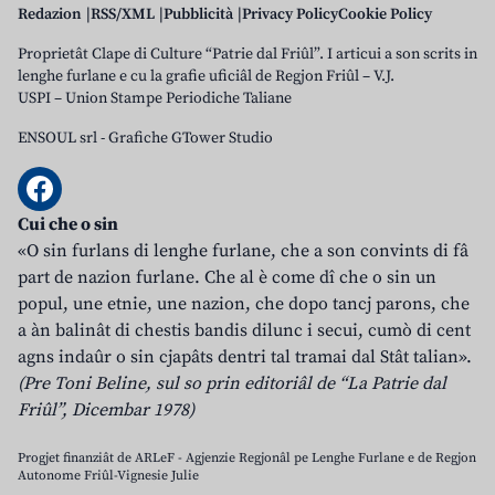
Redazion
RSS/XML
Pubblicità
Privacy Policy
Cookie Policy
Proprietât Clape di Culture “Patrie dal Friûl”. I articui a son scrits in
lenghe furlane e cu la grafie uficiâl de Regjon Friûl – V.J.
USPI – Union Stampe Periodiche Taliane
ENSOUL srl
-
Grafiche GTower Studio
Cui che o sin
«O sin furlans di lenghe furlane, che a son convints di fâ
part de nazion furlane. Che al è come dî che o sin un
popul, une etnie, une nazion, che dopo tancj parons, che
a àn balinât di chestis bandis dilunc i secui, cumò di cent
agns indaûr o sin cjapâts dentri tal tramai dal Stât talian».
(Pre Toni Beline, sul so prin editoriâl de “La Patrie dal
Friûl”, Dicembar 1978)
Progjet finanziât de ARLeF - Agjenzie Regjonâl pe Lenghe Furlane e de Regjon
Autonome Friûl-Vignesie Julie