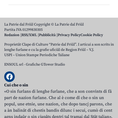
La Patrie dal Friûl Copyright © La Patrie dal Friûl
Partita IVA 01299830305
Redazion
RSS/XML
Pubblicità
Privacy Policy
Cookie Policy
Proprietât Clape di Culture “Patrie dal Friûl”. I articui a son scrits in
lenghe furlane e cu la grafie uficiâl de Regjon Friûl – V.J.
USPI – Union Stampe Periodiche Taliane
ENSOUL srl
-
Grafiche GTower Studio
Cui che o sin
«O sin furlans di lenghe furlane, che a son convints di fâ
part de nazion furlane. Che al è come dî che o sin un
popul, une etnie, une nazion, che dopo tancj parons, che
a àn balinât di chestis bandis dilunc i secui, cumò di cent
agns indaûr o sin cjapâts dentri tal tramai dal Stât talian».