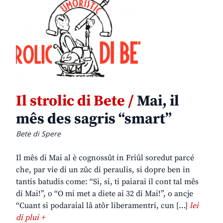
Il strolic di Bete /
Mai, il
mês des sagris “smart”
Bete di Spere
Il mês di Mai al è cognossût in Friûl soredut parcé
che, par vie di un zûc di peraulis, si dopre ben in
tantis batudis come: “Si, si, ti paiarai il cont tal mês
di Mai!”, o “O mi met a diete ai 32 di Mai!”, o ancje
“Cuant si podaraial lâ atôr liberamentri, cun […]
lei
di plui +