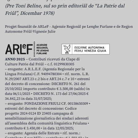
(Pre Toni Beline, sul so prin editoriâl de “La Patrie dal
Friûl”, Dicembar 1978)
Progjet finanziât de ARLeF - Agjenzie Regjonâl pe Lenghe Furlane e de Regjon
Autonome Friûl-Vignesie Julie
ANNO 2025
– Contributi ricevuti da Clape di
Culture Patrie dal Friûl – c.f. 01299830305
– erogante: A.R.L.E.F. (Agenzia Regionale per la
Lingua Friulana) C.F. 94094780304 • rif. norm. L.R.
N.29/2007 ART.23 c.2 bis e ART.24 c.7 e 10 • estremi
del decreto di concessione: DECRETO N. 261 del
25/10/2022 importo contributo € 3.500,00 (saldo) in
data 06/11/2025 • DECRETO N. 173 del 27/06/2025 €
34.842,23 in data 31/07/2025;
– erogante: FONDAZIONE FRIULI CF. 00158650309 •
estremi del decreto di concessione: Codice
progetto 2024-0124 ID 23405 campagna di
sensibilizzazione giornalistica dei sindaci aderenti
all’assemblea della comunità linguistica Friulana •
contributo € 3.450,00 • in data 12/05/2025;
– erogante: Agenzia delle Entrate • rif. norm.: