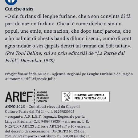
Cui che o sin
«O sin furlans di lenghe furlane, che a son convints di fâ
part de nazion furlane. Che al è come dî che o sin un
popul, une etnie, une nazion, che dopo tancj parons, che
a àn balinât di chestis bandis dilunc i secui, cumò di cent
agns indaûr o sin cjapâts dentri tal tramai dal Stât talian».
(Pre Toni Beline, sul so prin editoriâl de “La Patrie dal
Friûl”, Dicembar 1978)
Progjet finanziât de ARLeF - Agjenzie Regjonâl pe Lenghe Furlane e de Regjon
Autonome Friûl-Vignesie Julie
ANNO 2025
– Contributi ricevuti da Clape di
Culture Patrie dal Friûl – c.f. 01299830305
– erogante: A.R.L.E.F. (Agenzia Regionale per la
Lingua Friulana) C.F. 94094780304 • rif. norm. L.R.
N.29/2007 ART.23 c.2 bis e ART.24 c.7 e 10 • estremi
del decreto di concessione: DECRETO N. 261 del
25/10/2022 importo contributo € 3.500,00 (saldo) in