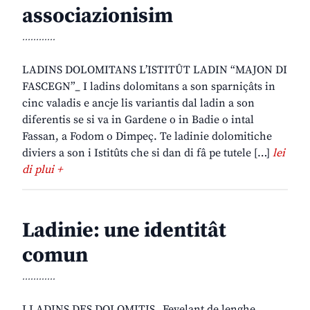
associazionisim
............
LADINS DOLOMITANS L’ISTITÛT LADIN “MAJON DI
FASCEGN”_ I ladins dolomitans a son sparniçâts in
cinc valadis e ancje lis variantis dal ladin a son
diferentis se si va in Gardene o in Badie o intal
Fassan, a Fodom o Dimpeç. Te ladinie dolomitiche
diviers a son i Istitûts che si dan di fâ pe tutele […]
lei
di plui +
Ladinie: une identitât
comun
............
I LADINS DES DOLOMITIS_ Fevelant de lenghe