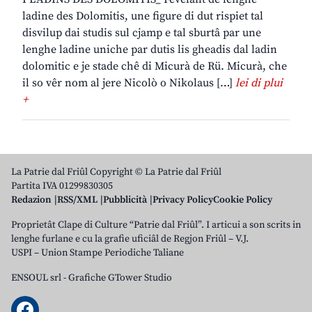
ladine des Dolomitis, une figure di dut rispiet tal
disvilup dai studis sul cjamp e tal sburtâ par une
lenghe ladine uniche par dutis lis gheadis dal ladin
dolomitic e je stade chê di Micurà de Rü. Micurà, che
il so vêr nom al jere Nicolò o Nikolaus […]
lei di plui
+
La Patrie dal Friûl Copyright © La Patrie dal Friûl
Partita IVA 01299830305
Redazion
RSS/XML
Pubblicità
Privacy Policy
Cookie Policy
Proprietât Clape di Culture “Patrie dal Friûl”. I articui a son scrits in
lenghe furlane e cu la grafie uficiâl de Regjon Friûl – V.J.
USPI – Union Stampe Periodiche Taliane
ENSOUL srl
-
Grafiche GTower Studio