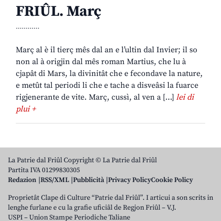
FRIÛL. Març
............
Març al è il tierç mês dal an e l’ultin dal Invier; il so
non al à origjin dal mês roman Martius, che lu à
cjapât di Mars, la divinitât che e fecondave la nature,
e metût tal periodi li che e tache a disveâsi la fuarce
rigjenerante de vite. Març, cussì, al ven a […]
lei di
plui +
La Patrie dal Friûl Copyright © La Patrie dal Friûl
Partita IVA 01299830305
Redazion
RSS/XML
Pubblicità
Privacy Policy
Cookie Policy
Proprietât Clape di Culture “Patrie dal Friûl”. I articui a son scrits in
lenghe furlane e cu la grafie uficiâl de Regjon Friûl – V.J.
USPI – Union Stampe Periodiche Taliane