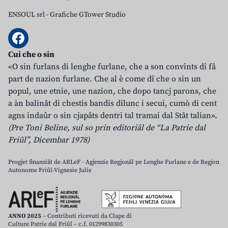
ENSOUL srl
-
Grafiche GTower Studio
Cui che o sin
«O sin furlans di lenghe furlane, che a son convints di fâ
part de nazion furlane. Che al è come dî che o sin un
popul, une etnie, une nazion, che dopo tancj parons, che
a àn balinât di chestis bandis dilunc i secui, cumò di cent
agns indaûr o sin cjapâts dentri tal tramai dal Stât talian».
(Pre Toni Beline, sul so prin editoriâl de “La Patrie dal
Friûl”, Dicembar 1978)
Progjet finanziât de ARLeF - Agjenzie Regjonâl pe Lenghe Furlane e de Regjon
Autonome Friûl-Vignesie Julie
ANNO 2025
– Contributi ricevuti da Clape di
Culture Patrie dal Friûl – c.f. 01299830305