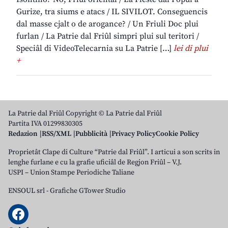
Gurize, tra siums e atacs / IL SIVILOT. Conseguencis
dal masse cjalt o de arogance? / Un Friuli Doc plui
furlan / La Patrie dal Friûl simpri plui sul teritori /
Speciâl di VideoTelecarnia su La Patrie […]
lei di plui
+
La Patrie dal Friûl Copyright © La Patrie dal Friûl
Partita IVA 01299830305
Redazion
RSS/XML
Pubblicità
Privacy Policy
Cookie Policy
Proprietât Clape di Culture “Patrie dal Friûl”. I articui a son scrits in
lenghe furlane e cu la grafie uficiâl de Regjon Friûl – V.J.
USPI – Union Stampe Periodiche Taliane
ENSOUL srl
-
Grafiche GTower Studio