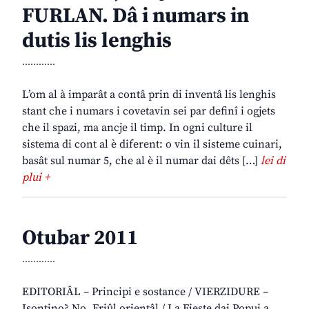
FURLAN. Dâ i numars in
dutis lis lenghis
............
L’om al à imparât a contâ prin di inventâ lis lenghis
stant che i numars i covetavin sei par definî i ogjets
che il spazi, ma ancje il timp. In ogni culture il
sistema di cont al è diferent: o vin il sisteme cuinari,
basât sul numar 5, che al è il numar dai dêts […]
lei di
plui +
Otubar 2011
............
EDITORIÂL – Principi e sostance / VIERZIDURE –
Isontino? No, Friûl orientâl / La Fieste dai Popui a