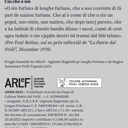
Cui che o sin
«O sin furlans di lenghe furlane, che a son convints di fâ
part de nazion furlane. Che al è come dî che o sin un
popul, une etnie, une nazion, che dopo tancj parons, che
a àn balinât di chestis bandis dilunc i secui, cumò di cent
agns indaûr o sin cjapâts dentri tal tramai dal Stât talian».
(Pre Toni Beline, sul so prin editoriâl de “La Patrie dal
Friûl”, Dicembar 1978)
Progjet finanziât de ARLeF - Agjenzie Regjonâl pe Lenghe Furlane e de Regjon
Autonome Friûl-Vignesie Julie
ANNO 2025
– Contributi ricevuti da Clape di
Culture Patrie dal Friûl – c.f. 01299830305
– erogante: A.R.L.E.F. (Agenzia Regionale per la
Lingua Friulana) C.F. 94094780304 • rif. norm. L.R.
N.29/2007 ART.23 c.2 bis e ART.24 c.7 e 10 • estremi
del decreto di concessione: DECRETO N. 261 del
25/10/2022 importo contributo € 3.500,00 (saldo) in
data 06/11/2025 • DECRETO N. 173 del 27/06/2025 €