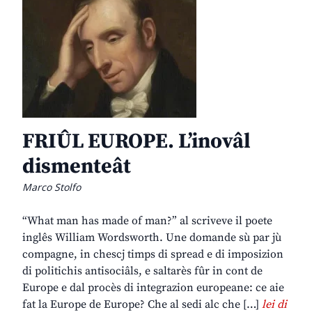
FRIÛL EUROPE. L’inovâl
dismenteât
Marco Stolfo
“What man has made of man?” al scriveve il poete
inglês William Wordsworth. Une domande sù par jù
compagne, in chescj timps di spread e di imposizion
di politichis antisociâls, e saltarès fûr in cont de
Europe e dal procès di integrazion europeane: ce aie
fat la Europe de Europe? Che al sedi alc che […]
lei di