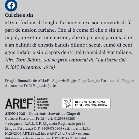
Cui che o sin
«O sin furlans di lenghe furlane, che a son convints di fâ
part de nazion furlane. Che al è come dî che o sin un
popul, une etnie, une nazion, che dopo tancj parons, che
a àn balinât di chestis bandis dilunc i secui, cumò di cent
agns indaûr o sin cjapâts dentri tal tramai dal Stât talian».
(Pre Toni Beline, sul so prin editoriâl de “La Patrie dal
Friûl”, Dicembar 1978)
Progjet finanziât de ARLeF - Agjenzie Regjonâl pe Lenghe Furlane e de Regjon
Autonome Friûl-Vignesie Julie
ANNO 2025
– Contributi ricevuti da Clape di
Culture Patrie dal Friûl – c.f. 01299830305
– erogante: A.R.L.E.F. (Agenzia Regionale per la
Lingua Friulana) C.F. 94094780304 • rif. norm. L.R.
N.29/2007 ART.23 c.2 bis e ART.24 c.7 e 10 • estremi
del decreto di concessione: DECRETO N. 261 del