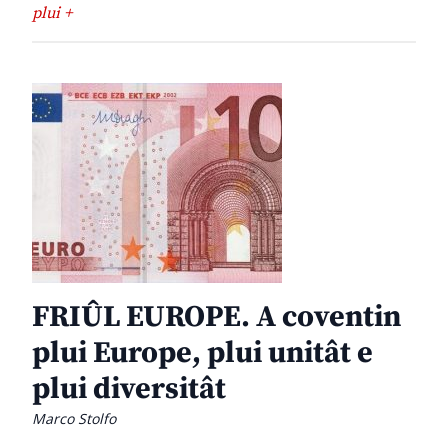
plui +
FRIÛL EUROPE. A coventin
plui Europe, plui unitât e
plui diversitât
Marco Stolfo