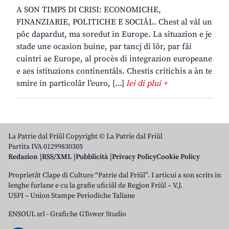
A SON TIMPS DI CRISI: ECONOMICHE,
FINANZIARIE, POLITICHE E SOCIÂL. Chest al vâl un
pôc dapardut, ma soredut in Europe. La situazion e je
stade une ocasion buine, par tancj di lôr, par fâi
cuintri ae Europe, al procès di integrazion europeane
e aes istituzions continentâls. Chestis critichis a àn te
smire in particolâr l’euro, […]
lei di plui +
La Patrie dal Friûl Copyright © La Patrie dal Friûl
Partita IVA 01299830305
Redazion
RSS/XML
Pubblicità
Privacy Policy
Cookie Policy
Proprietât Clape di Culture “Patrie dal Friûl”. I articui a son scrits in
lenghe furlane e cu la grafie uficiâl de Regjon Friûl – V.J.
USPI – Union Stampe Periodiche Taliane
ENSOUL srl
-
Grafiche GTower Studio