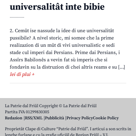
universalitât inte bibie
............
2. Cemût ise nassude la idee di une universalitât
pussibile? A nivel storic, mi somee che la prime
realizazion di un mût di vivi universalistic e sedi
stade cul imperi dai Persians. Prime dai Persians, i
Assîrs Babilonês a vevin fat sù imperis che si
fondavin su la distruzion di chei altris reams e su […]
lei di plui +
La Patrie dal Friûl Copyright © La Patrie dal Friûl
Partita IVA 01299830305
Redazion
RSS/XML
Pubblicità
Privacy Policy
Cookie Policy
Proprietât Clape di Culture “Patrie dal Friûl”. I articui a son scrits in
lenghe furlane e cu la grafie uficiâl de Regjon Friûl – V.J.