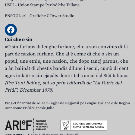
USPI – Union Stampe Periodiche Taliane
ENSOUL srl
-
Grafiche GTower Studio
Cui che o sin
«O sin furlans di lenghe furlane, che a son convints di fâ
part de nazion furlane. Che al è come dî che o sin un
popul, une etnie, une nazion, che dopo tancj parons, che
a àn balinât di chestis bandis dilunc i secui, cumò di cent
agns indaûr o sin cjapâts dentri tal tramai dal Stât talian».
(Pre Toni Beline, sul so prin editoriâl de “La Patrie dal
Friûl”, Dicembar 1978)
Progjet finanziât de ARLeF - Agjenzie Regjonâl pe Lenghe Furlane e de Regjon
Autonome Friûl-Vignesie Julie