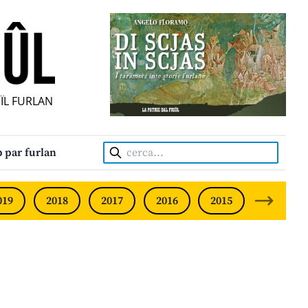
L FURLAN INDIPENDENT • INDEPENDENT FRIULIAN MONTHL
Cerca:
 par furlan
019
2018
2017
2016
2015
2014