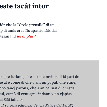
reste tacât intor
miôr che la “Orele prensile” di un
p di amîs creatîfs apassionâts dal
artesan […]
lei di plui +
lenghe furlane, che a son convints di fâ part de
e al è come dî che o sin un popul, une etnie,
po tancj parons, che a àn balinât di chestis
cui, cumò di cent agns indaûr o sin cjapâts
al Stât talian».
ul so prin editoriâl de “La Patrie dal Friûl”,