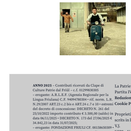
ANNO 2025
– Contributi ricevuti da Clape di
La Patrie
Culture Patrie dal Friûl – c.f. 01299830305
Partita 
– erogante: A.R.L.E.F. (Agenzia Regionale per la
Redazio
Lingua Friulana) C.F. 94094780304 • rif. norm. L.R.
Cookie P
N.29/2007 ART.23 c.2 bis e ART.24 c.7 e 10 • estremi
del decreto di concessione: DECRETO N. 261 del
25/10/2022 importo contributo € 3.500,00 (saldo) in
Proprietâ
data 06/11/2025 • DECRETO N. 173 del 27/06/2025 €
scrits in
34.842,23 in data 31/07/2025;
V.J.
– erogante: FONDAZIONE FRIULI CF. 00158650309 •