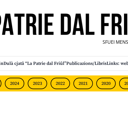
SFUEI MENSÎ
in
Dulà cjatâ “La Patrie dal Friûl”
Publicazions/Libris
Links: web
2024
2023
2022
2021
2020
2