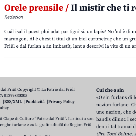
Orele prensile /
Il mistîr che ti 
Redazion
Cuâl isal il puest plui adat par tignî sù un lapis? No ’nd è di 
marangon. Al è chest il titul di un biel curtmetraç che un gru
Friûl e dal furlan a àn imbastît, lant a descrivi la vite di un 
 dal Friûl Copyright © La Patrie dal Friûl
Cui che o sin
IVA 01299830305
«O sin furlans di 
n
RSS/XML
Pubblicità
Privacy Policy
nazion furlane. Ch
olicy
une nazion, che do
t Clape di Culture “Patrie dal Friûl”. I articui a son
bandis dilunc i se
 lenghe furlane e cu la grafie uficiâl de Regjon Friûl –
dentri tal tramai d
(Pre Toni Beline, s