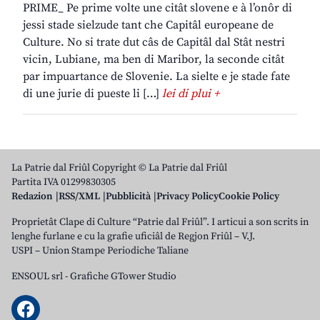
PRIME_ Pe prime volte une citât slovene e à l’onôr di
jessi stade sielzude tant che Capitâl europeane de
Culture. No si trate dut câs de Capitâl dal Stât nestri
vicin, Lubiane, ma ben di Maribor, la seconde citât
par impuartance de Slovenie. La sielte e je stade fate
di une jurie di pueste li […]
lei di plui +
La Patrie dal Friûl Copyright © La Patrie dal Friûl
Partita IVA 01299830305
Redazion
RSS/XML
Pubblicità
Privacy Policy
Cookie Policy
Proprietât Clape di Culture “Patrie dal Friûl”. I articui a son scrits in
lenghe furlane e cu la grafie uficiâl de Regjon Friûl – V.J.
USPI – Union Stampe Periodiche Taliane
ENSOUL srl
-
Grafiche GTower Studio