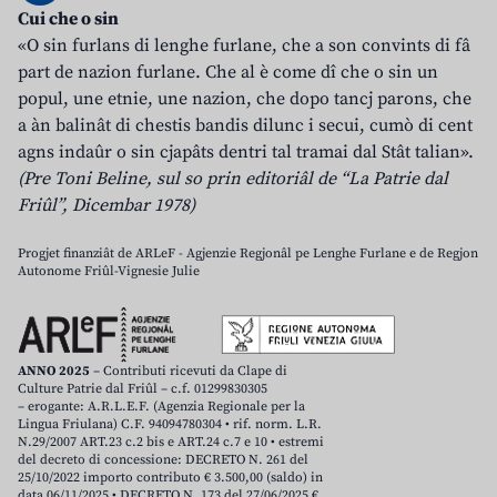
Cui che o sin
«O sin furlans di lenghe furlane, che a son convints di fâ
part de nazion furlane. Che al è come dî che o sin un
popul, une etnie, une nazion, che dopo tancj parons, che
a àn balinât di chestis bandis dilunc i secui, cumò di cent
agns indaûr o sin cjapâts dentri tal tramai dal Stât talian».
(Pre Toni Beline, sul so prin editoriâl de “La Patrie dal
Friûl”, Dicembar 1978)
Progjet finanziât de ARLeF - Agjenzie Regjonâl pe Lenghe Furlane e de Regjon
Autonome Friûl-Vignesie Julie
ANNO 2025
– Contributi ricevuti da Clape di
Culture Patrie dal Friûl – c.f. 01299830305
– erogante: A.R.L.E.F. (Agenzia Regionale per la
Lingua Friulana) C.F. 94094780304 • rif. norm. L.R.
N.29/2007 ART.23 c.2 bis e ART.24 c.7 e 10 • estremi
del decreto di concessione: DECRETO N. 261 del
25/10/2022 importo contributo € 3.500,00 (saldo) in
data 06/11/2025 • DECRETO N. 173 del 27/06/2025 €