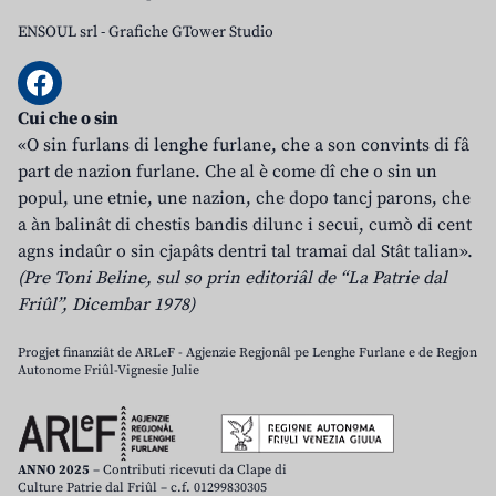
ENSOUL srl
-
Grafiche GTower Studio
Cui che o sin
«O sin furlans di lenghe furlane, che a son convints di fâ
part de nazion furlane. Che al è come dî che o sin un
popul, une etnie, une nazion, che dopo tancj parons, che
a àn balinât di chestis bandis dilunc i secui, cumò di cent
agns indaûr o sin cjapâts dentri tal tramai dal Stât talian».
(Pre Toni Beline, sul so prin editoriâl de “La Patrie dal
Friûl”, Dicembar 1978)
Progjet finanziât de ARLeF - Agjenzie Regjonâl pe Lenghe Furlane e de Regjon
Autonome Friûl-Vignesie Julie
ANNO 2025
– Contributi ricevuti da Clape di
Culture Patrie dal Friûl – c.f. 01299830305