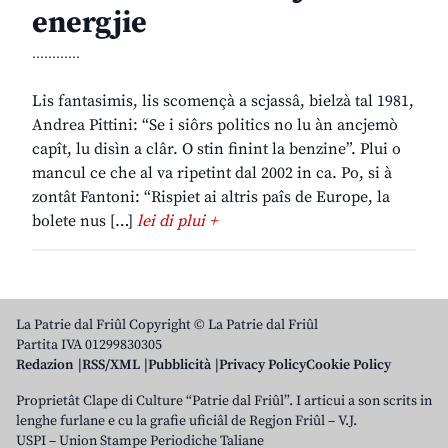
energjie
............
Lis fantasimis, lis scomençà a scjassâ, bielzà tal 1981,
Andrea Pittini: “Se i siôrs politics no lu àn ancjemò
capît, lu disìn a clâr. O stin finint la benzine”. Plui o
mancul ce che al va ripetint dal 2002 in ca. Po, si à
zontât Fantoni: “Rispiet ai altris paîs de Europe, la
bolete nus […]
lei di plui +
La Patrie dal Friûl Copyright © La Patrie dal Friûl
Partita IVA 01299830305
Redazion
RSS/XML
Pubblicità
Privacy Policy
Cookie Policy
Proprietât Clape di Culture “Patrie dal Friûl”. I articui a son scrits in
lenghe furlane e cu la grafie uficiâl de Regjon Friûl – V.J.
USPI – Union Stampe Periodiche Taliane