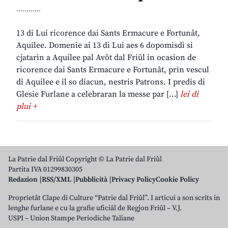
............
13 di Lui ricorence dai Sants Ermacure e Fortunât,
Aquilee. Domenie ai 13 di Lui aes 6 dopomisdì si
cjatarìn a Aquilee pal Avôt dal Friûl in ocasion de
ricorence dai Sants Ermacure e Fortunât, prin vescul
di Aquilee e il so diacun, nestris Patrons. I predis di
Glesie Furlane a celebraran la messe par […]
lei di
plui +
La Patrie dal Friûl Copyright © La Patrie dal Friûl
Partita IVA 01299830305
Redazion
RSS/XML
Pubblicità
Privacy Policy
Cookie Policy
Proprietât Clape di Culture “Patrie dal Friûl”. I articui a son scrits in
lenghe furlane e cu la grafie uficiâl de Regjon Friûl – V.J.
USPI – Union Stampe Periodiche Taliane