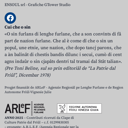
ENSOUL srl
-
Grafiche GTower Studio
Cui che o sin
«O sin furlans di lenghe furlane, che a son convints di fâ
part de nazion furlane. Che al è come dî che o sin un
popul, une etnie, une nazion, che dopo tancj parons, che
a àn balinât di chestis bandis dilunc i secui, cumò di cent
agns indaûr o sin cjapâts dentri tal tramai dal Stât talian».
(Pre Toni Beline, sul so prin editoriâl de “La Patrie dal
Friûl”, Dicembar 1978)
Progjet finanziât de ARLeF - Agjenzie Regjonâl pe Lenghe Furlane e de Regjon
Autonome Friûl-Vignesie Julie
ANNO 2025
– Contributi ricevuti da Clape di
Culture Patrie dal Friûl – c.f. 01299830305
– erogante: A.R.L.E.F. (Agenzia Regionale per la