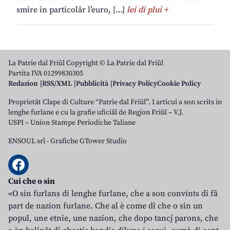
smire in particolâr l’euro, […]
lei di plui +
La Patrie dal Friûl Copyright © La Patrie dal Friûl
Partita IVA 01299830305
Redazion
RSS/XML
Pubblicità
Privacy Policy
Cookie Policy
Proprietât Clape di Culture “Patrie dal Friûl”. I articui a son scrits in
lenghe furlane e cu la grafie uficiâl de Regjon Friûl – V.J.
USPI – Union Stampe Periodiche Taliane
ENSOUL srl
-
Grafiche GTower Studio
Cui che o sin
«O sin furlans di lenghe furlane, che a son convints di fâ
part de nazion furlane. Che al è come dî che o sin un
popul, une etnie, une nazion, che dopo tancj parons, che