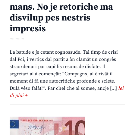
mans. No je retoriche ma
disvilup pes nestris
impresis
............
La batude e je cetant cognossude. Tal timp de crisi
dal Pci, i vertiçs dal partît a àn clamât un congrès
straordenari par capî lis resons de disfate. Il
segretari al à començât: “Compagns, al è rivât il
moment di fâ une autocritiche profonde e sclete.
Dulà vêso falât?”. Par chel che al somee, ancje […]
lei
di plui +