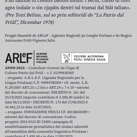
a àn balinât di chestis bandis dilunc i secui, cumò di cent
agns indaûr o sin cjapâts dentri tal tramai dal Stât talian».
(Pre Toni Beline, sul so prin editoriâl de “La Patrie dal
Friûl”, Dicembar 1978)
Progjet finanziât de ARLeF - Agjenzie Regjonâl pe Lenghe Furlane e de Regjon
Autonome Friûl-Vignesie Julie
ANNO 2025
– Contributi ricevuti da Clape di
Culture Patrie dal Friûl – c.f. 01299830305
– erogante: A.R.L.E.F. (Agenzia Regionale per la
Lingua Friulana) C.F. 94094780304 • rif. norm. L.R.
N.29/2007 ART.23 c.2 bis e ART.24 c.7 e 10 • estremi
del decreto di concessione: DECRETO N. 261 del
25/10/2022 importo contributo € 3.500,00 (saldo) in
data 06/11/2025 • DECRETO N. 173 del 27/06/2025 €
34.842,23 in data 31/07/2025;
– erogante: FONDAZIONE FRIULI CF. 00158650309 •
estremi del decreto di concessione: Codice
progetto 2024-0124 ID 23405 campagna di
sensibilizzazione giornalistica dei sindaci aderenti
all’assemblea della comunità linguistica Friulana •
contributo € 3.450,00 • in data 12/05/2025;