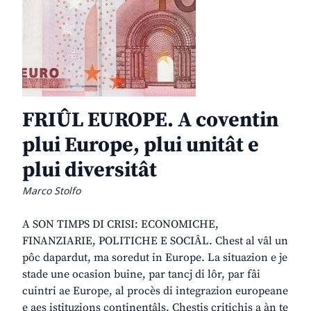
FRIÛL EUROPE. A coventin
plui Europe, plui unitât e
plui diversitât
Marco Stolfo
A SON TIMPS DI CRISI: ECONOMICHE,
FINANZIARIE, POLITICHE E SOCIÂL. Chest al vâl un
pôc dapardut, ma soredut in Europe. La situazion e je
stade une ocasion buine, par tancj di lôr, par fâi
cuintri ae Europe, al procès di integrazion europeane
e aes istituzions continentâls. Chestis critichis a àn te