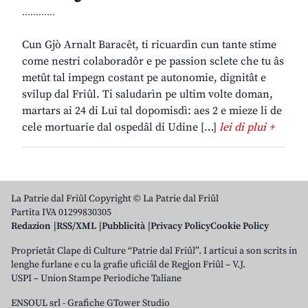
............
Cun Gjò Arnalt Baracêt, ti ricuardìn cun tante stime
come nestri colaboradôr e pe passion sclete che tu âs
metût tal impegn costant pe autonomie, dignitât e
svilup dal Friûl. Ti saludarìn pe ultim volte doman,
martars ai 24 di Lui tal dopomisdì: aes 2 e mieze li de
cele mortuarie dal ospedâl di Udine […]
lei di plui +
La Patrie dal Friûl Copyright © La Patrie dal Friûl
Partita IVA 01299830305
Redazion
RSS/XML
Pubblicità
Privacy Policy
Cookie Policy
Proprietât Clape di Culture “Patrie dal Friûl”. I articui a son scrits in
lenghe furlane e cu la grafie uficiâl de Regjon Friûl – V.J.
USPI – Union Stampe Periodiche Taliane
ENSOUL srl
-
Grafiche GTower Studio