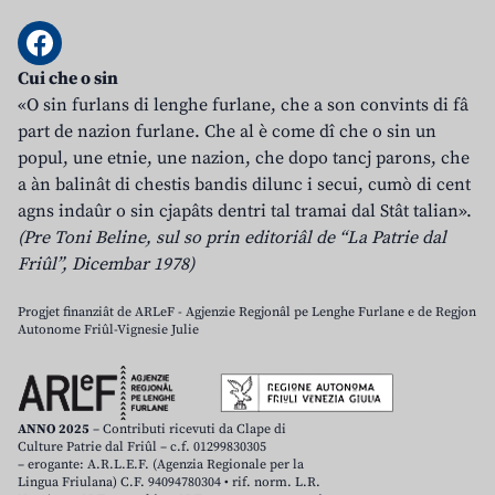
Cui che o sin
«O sin furlans di lenghe furlane, che a son convints di fâ
part de nazion furlane. Che al è come dî che o sin un
popul, une etnie, une nazion, che dopo tancj parons, che
a àn balinât di chestis bandis dilunc i secui, cumò di cent
agns indaûr o sin cjapâts dentri tal tramai dal Stât talian».
(Pre Toni Beline, sul so prin editoriâl de “La Patrie dal
Friûl”, Dicembar 1978)
Progjet finanziât de ARLeF - Agjenzie Regjonâl pe Lenghe Furlane e de Regjon
Autonome Friûl-Vignesie Julie
ANNO 2025
– Contributi ricevuti da Clape di
Culture Patrie dal Friûl – c.f. 01299830305
– erogante: A.R.L.E.F. (Agenzia Regionale per la
Lingua Friulana) C.F. 94094780304 • rif. norm. L.R.