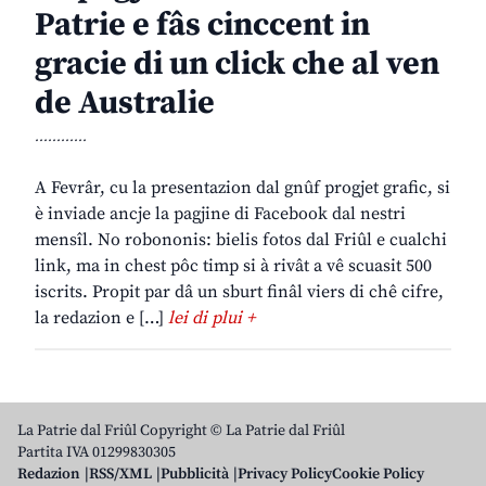
Patrie e fâs cinccent in
gracie di un click che al ven
de Australie
............
A Fevrâr, cu la presentazion dal gnûf progjet grafic, si
è inviade ancje la pagjine di Facebook dal nestri
mensîl. No robononis: bielis fotos dal Friûl e cualchi
link, ma in chest pôc timp si à rivât a vê scuasit 500
iscrits. Propit par dâ un sburt finâl viers di chê cifre,
la redazion e […]
lei di plui +
La Patrie dal Friûl Copyright © La Patrie dal Friûl
Partita IVA 01299830305
Redazion
RSS/XML
Pubblicità
Privacy Policy
Cookie Policy