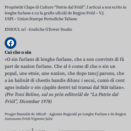
Proprietât Clape di Culture “Patrie dal Friûl”. I articui a son scrits in
lenghe furlane e cu la grafie uficiâl de Regjon Friûl – V.J.
USPI – Union Stampe Periodiche Taliane
ENSOUL srl
-
Grafiche GTower Studio
Cui che o sin
«O sin furlans di lenghe furlane, che a son convints di fâ
part de nazion furlane. Che al è come dî che o sin un
popul, une etnie, une nazion, che dopo tancj parons, che
a àn balinât di chestis bandis dilunc i secui, cumò di cent
agns indaûr o sin cjapâts dentri tal tramai dal Stât talian».
(Pre Toni Beline, sul so prin editoriâl de “La Patrie dal
Friûl”, Dicembar 1978)
Progjet finanziât de ARLeF - Agjenzie Regjonâl pe Lenghe Furlane e de Regjon
Autonome Friûl-Vignesie Julie