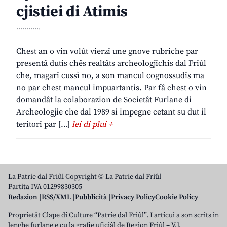
cjistiei di Atimis
............
Chest an o vin volût vierzi une gnove rubriche par
presentâ dutis chês realtâts archeologjichis dal Friûl
che, magari cussì no, a son mancul cognossudis ma
no par chest mancul impuartantis. Par fâ chest o vin
domandât la colaborazion de Societât Furlane di
Archeologjie che dal 1989 si impegne cetant su dut il
teritori par […]
lei di plui +
La Patrie dal Friûl Copyright © La Patrie dal Friûl
Partita IVA 01299830305
Redazion
RSS/XML
Pubblicità
Privacy Policy
Cookie Policy
Proprietât Clape di Culture “Patrie dal Friûl”. I articui a son scrits in
lenghe furlane e cu la grafie uficiâl de Regjon Friûl – V.J.