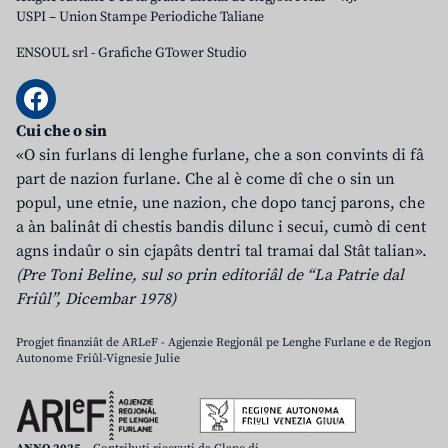
USPI – Union Stampe Periodiche Taliane
ENSOUL srl
-
Grafiche GTower Studio
Cui che o sin
«O sin furlans di lenghe furlane, che a son convints di fâ
part de nazion furlane. Che al è come dî che o sin un
popul, une etnie, une nazion, che dopo tancj parons, che
a àn balinât di chestis bandis dilunc i secui, cumò di cent
agns indaûr o sin cjapâts dentri tal tramai dal Stât talian».
(Pre Toni Beline, sul so prin editoriâl de “La Patrie dal
Friûl”, Dicembar 1978)
Progjet finanziât de ARLeF - Agjenzie Regjonâl pe Lenghe Furlane e de Regjon
Autonome Friûl-Vignesie Julie