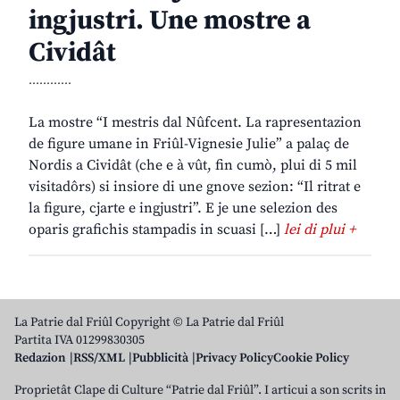
ingjustri. Une mostre a
Cividât
............
La mostre “I mestris dal Nûfcent. La rapresentazion
de figure umane in Friûl-Vignesie Julie” a palaç de
Nordis a Cividât (che e à vût, fin cumò, plui di 5 mil
visitadôrs) si insiore di une gnove sezion: “Il ritrat e
la figure, cjarte e ingjustri”. E je une selezion des
oparis grafichis stampadis in scuasi […]
lei di plui +
La Patrie dal Friûl Copyright © La Patrie dal Friûl
Partita IVA 01299830305
Redazion
RSS/XML
Pubblicità
Privacy Policy
Cookie Policy
Proprietât Clape di Culture “Patrie dal Friûl”. I articui a son scrits in