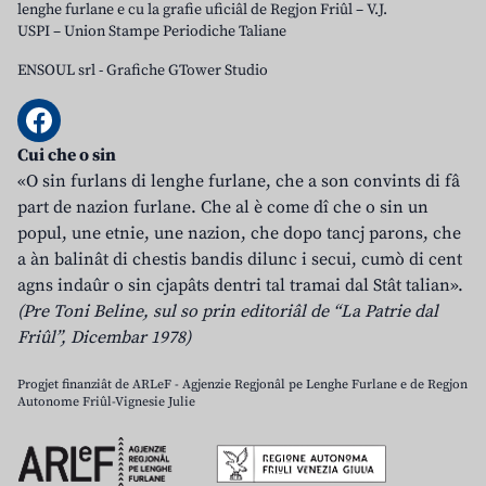
lenghe furlane e cu la grafie uficiâl de Regjon Friûl – V.J.
USPI – Union Stampe Periodiche Taliane
ENSOUL srl
-
Grafiche GTower Studio
Cui che o sin
«O sin furlans di lenghe furlane, che a son convints di fâ
part de nazion furlane. Che al è come dî che o sin un
popul, une etnie, une nazion, che dopo tancj parons, che
a àn balinât di chestis bandis dilunc i secui, cumò di cent
agns indaûr o sin cjapâts dentri tal tramai dal Stât talian».
(Pre Toni Beline, sul so prin editoriâl de “La Patrie dal
Friûl”, Dicembar 1978)
Progjet finanziât de ARLeF - Agjenzie Regjonâl pe Lenghe Furlane e de Regjon
Autonome Friûl-Vignesie Julie