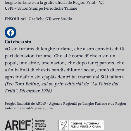
lenghe furlane e cu la grafie uficiâl de Regjon Friûl – V.J.
USPI – Union Stampe Periodiche Taliane
ENSOUL srl
-
Grafiche GTower Studio
Cui che o sin
«O sin furlans di lenghe furlane, che a son convints di fâ
part de nazion furlane. Che al è come dî che o sin un
popul, une etnie, une nazion, che dopo tancj parons, che
a àn balinât di chestis bandis dilunc i secui, cumò di cent
agns indaûr o sin cjapâts dentri tal tramai dal Stât talian».
(Pre Toni Beline, sul so prin editoriâl de “La Patrie dal
Friûl”, Dicembar 1978)
Progjet finanziât de ARLeF - Agjenzie Regjonâl pe Lenghe Furlane e de Regjon
Autonome Friûl-Vignesie Julie