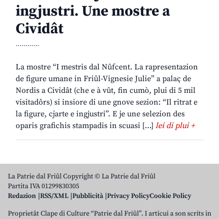
ingjustri. Une mostre a
Cividât
............
La mostre “I mestris dal Nûfcent. La rapresentazion
de figure umane in Friûl-Vignesie Julie” a palaç de
Nordis a Cividât (che e à vût, fin cumò, plui di 5 mil
visitadôrs) si insiore di une gnove sezion: “Il ritrat e
la figure, cjarte e ingjustri”. E je une selezion des
oparis grafichis stampadis in scuasi […]
lei di plui +
La Patrie dal Friûl Copyright © La Patrie dal Friûl
Partita IVA 01299830305
Redazion
RSS/XML
Pubblicità
Privacy Policy
Cookie Policy
Proprietât Clape di Culture “Patrie dal Friûl”. I articui a son scrits in