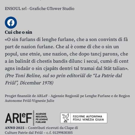
ENSOUL srl
-
Grafiche GTower Studio
Cui che o sin
«O sin furlans di lenghe furlane, che a son convints di fâ
part de nazion furlane. Che al è come dî che o sin un
popul, une etnie, une nazion, che dopo tancj parons, che
a àn balinât di chestis bandis dilunc i secui, cumò di cent
agns indaûr o sin cjapâts dentri tal tramai dal Stât talian».
(Pre Toni Beline, sul so prin editoriâl de “La Patrie dal
Friûl”, Dicembar 1978)
Progjet finanziât de ARLeF - Agjenzie Regjonâl pe Lenghe Furlane e de Regjon
Autonome Friûl-Vignesie Julie
ANNO 2025
– Contributi ricevuti da Clape di
Culture Patrie dal Friûl – c.f. 01299830305