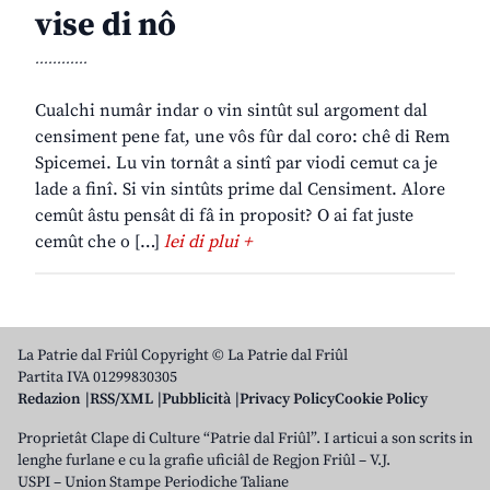
vise di nô
............
Cualchi numâr indar o vin sintût sul argoment dal
censiment pene fat, une vôs fûr dal coro: chê di Rem
Spicemei. Lu vin tornât a sintî par viodi cemut ca je
lade a finî. Si vin sintûts prime dal Censiment. Alore
cemût âstu pensât di fâ in proposit? O ai fat juste
cemût che o […]
lei di plui +
La Patrie dal Friûl Copyright © La Patrie dal Friûl
Partita IVA 01299830305
Redazion
RSS/XML
Pubblicità
Privacy Policy
Cookie Policy
Proprietât Clape di Culture “Patrie dal Friûl”. I articui a son scrits in
lenghe furlane e cu la grafie uficiâl de Regjon Friûl – V.J.
USPI – Union Stampe Periodiche Taliane