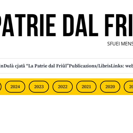
SFUEI MENS
in
Dulà cjatâ “La Patrie dal Friûl”
Publicazions/Libris
Links: web
2024
2023
2022
2021
2020
2