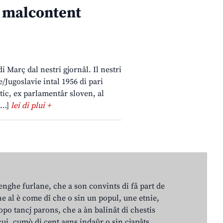
l malcontent
 Març dal nestri gjornâl. Il nestri
/Jugoslavie intal 1956 di pari
atic, ex parlamentâr sloven, al
 […]
lei di plui +
lenghe furlane, che a son convints di fâ part de
e al è come dî che o sin un popul, une etnie,
po tancj parons, che a àn balinât di chestis
cui, cumò di cent agns indaûr o sin cjapâts