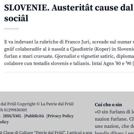
SLOVENIE. Austeritât cause da
sociâl
............
E va indevant la rubriche di Franco Juri, screade sul numar di
gnûf colaboradôr al è nassût a Cjaudistrie (Koper) in Slovenie
furlan e mari cravuate. Gjornalist e vignetist satiric, diplom
colabore cun testadis slovenis e talianis. Intai Agns ’80 e ’90
 dal Friûl Copyright © La Patrie dal Friûl
Cui che o sin
IVA 01299830305
«O sin furlans di 
n
RSS/XML
Pubblicità
Privacy Policy
nazion furlane. Ch
olicy
une nazion, che do
t Clape di Culture “Patrie dal Friûl”. I articui a son
bandis dilunc i se