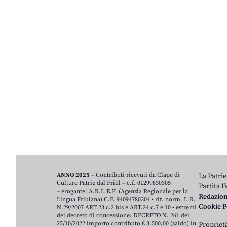
ANNO 2025
– Contributi ricevuti da Clape di
La Patrie
Culture Patrie dal Friûl – c.f. 01299830305
Partita 
– erogante: A.R.L.E.F. (Agenzia Regionale per la
Redazio
Lingua Friulana) C.F. 94094780304 • rif. norm. L.R.
Cookie P
N.29/2007 ART.23 c.2 bis e ART.24 c.7 e 10 • estremi
del decreto di concessione: DECRETO N. 261 del
25/10/2022 importo contributo € 3.500,00 (saldo) in
Proprietâ