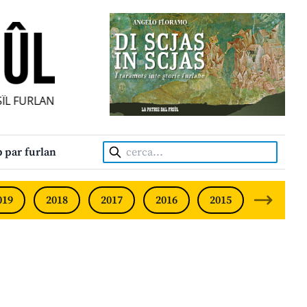
ÎL FURLAN INDIPENDENT • INDEPENDENT FRIULIAN MONTHL
Cerca:
 par furlan
019
2018
2017
2016
2015
2014