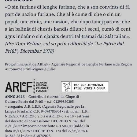
«O sin furlans di lenghe furlane, che a son convints di fâ
part de nazion furlane. Che al è come dî che o sin un
popul, une etnie, une nazion, che dopo tancj parons, che
a àn balinât di chestis bandis dilunc i secui, cumò di cent
agns indaûr o sin cjapâts dentri tal tramai dal Stât talian».
(Pre Toni Beline, sul so prin editoriâl de “La Patrie dal
Friûl”, Dicembar 1978)
Progjet finanziât de ARLeF - Agjenzie Regjonâl pe Lenghe Furlane e de Regjon
Autonome Friûl-Vignesie Julie
ANNO 2025
– Contributi ricevuti da Clape di
Culture Patrie dal Friûl – c.f. 01299830305
– erogante: A.R.L.E.F. (Agenzia Regionale per la
Lingua Friulana) C.F. 94094780304 • rif. norm. L.R.
N.29/2007 ART.23 c.2 bis e ART.24 c.7 e 10 • estremi
del decreto di concessione: DECRETO N. 261 del
25/10/2022 importo contributo € 3.500,00 (saldo) in
data 06/11/2025 • DECRETO N. 173 del 27/06/2025 €
34.842,23 in data 31/07/2025;