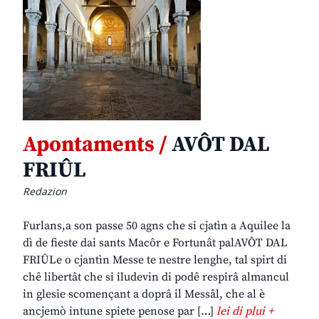
Apontaments /
AVÔT DAL
FRIÛL
Redazion
Furlans,a son passe 50 agns che si cjatìn a Aquilee la
dì de fieste dai sants Macôr e Fortunât palAVÔT DAL
FRIÛLe o cjantìn Messe te nestre lenghe, tal spirt di
chê libertât che si iludevin di podê respirâ almancul
in glesie scomençant a doprâ il Messâl, che al è
ancjemò intune spiete penose par […]
lei di plui +