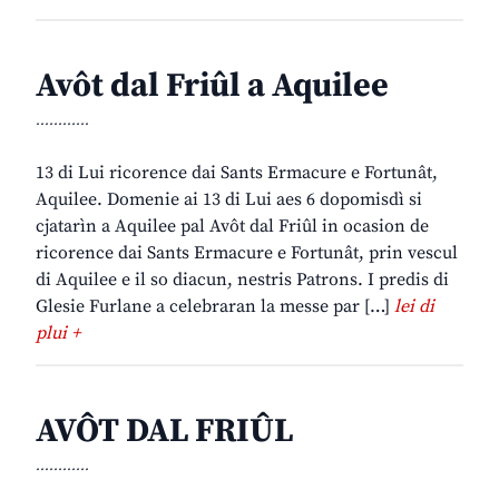
Avôt dal Friûl a Aquilee
............
13 di Lui ricorence dai Sants Ermacure e Fortunât,
Aquilee. Domenie ai 13 di Lui aes 6 dopomisdì si
cjatarìn a Aquilee pal Avôt dal Friûl in ocasion de
ricorence dai Sants Ermacure e Fortunât, prin vescul
di Aquilee e il so diacun, nestris Patrons. I predis di
Glesie Furlane a celebraran la messe par […]
lei di
plui +
AVÔT DAL FRIÛL
............