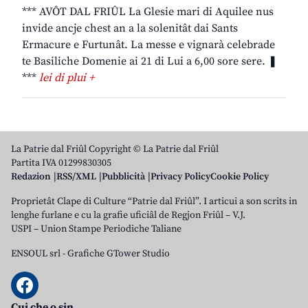
*** AVÔT DAL FRIÛL La Glesie mari di Aquilee nus
invide ancje chest an a la solenitât dai Sants
Ermacure e Furtunât. La messe e vignarà celebrade
te Basiliche Domenie ai 21 di Lui a 6,00 sore sere. ❚
***
lei di plui +
La Patrie dal Friûl Copyright © La Patrie dal Friûl
Partita IVA 01299830305
Redazion
RSS/XML
Pubblicità
Privacy Policy
Cookie Policy
Proprietât Clape di Culture “Patrie dal Friûl”. I articui a son scrits in
lenghe furlane e cu la grafie uficiâl de Regjon Friûl – V.J.
USPI – Union Stampe Periodiche Taliane
ENSOUL srl
-
Grafiche GTower Studio
Cui che o sin