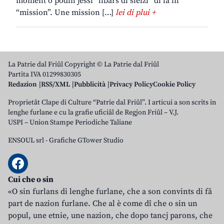
moment o podin jessi “libars di sielzi” di lâ in
“mission”. Une mission […]
lei di plui +
La Patrie dal Friûl Copyright © La Patrie dal Friûl
Partita IVA 01299830305
Redazion
RSS/XML
Pubblicità
Privacy Policy
Cookie Policy
Proprietât Clape di Culture “Patrie dal Friûl”. I articui a son scrits in
lenghe furlane e cu la grafie uficiâl de Regjon Friûl – V.J.
USPI – Union Stampe Periodiche Taliane
ENSOUL srl
-
Grafiche GTower Studio
Cui che o sin
«O sin furlans di lenghe furlane, che a son convints di fâ
part de nazion furlane. Che al è come dî che o sin un
popul, une etnie, une nazion, che dopo tancj parons, che