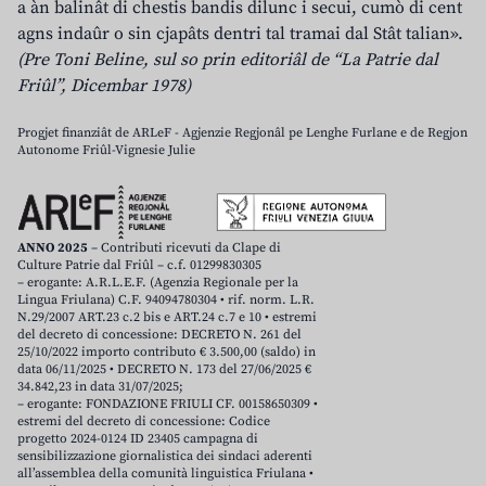
a àn balinât di chestis bandis dilunc i secui, cumò di cent
agns indaûr o sin cjapâts dentri tal tramai dal Stât talian».
(Pre Toni Beline, sul so prin editoriâl de “La Patrie dal
Friûl”, Dicembar 1978)
Progjet finanziât de ARLeF - Agjenzie Regjonâl pe Lenghe Furlane e de Regjon
Autonome Friûl-Vignesie Julie
ANNO 2025
– Contributi ricevuti da Clape di
Culture Patrie dal Friûl – c.f. 01299830305
– erogante: A.R.L.E.F. (Agenzia Regionale per la
Lingua Friulana) C.F. 94094780304 • rif. norm. L.R.
N.29/2007 ART.23 c.2 bis e ART.24 c.7 e 10 • estremi
del decreto di concessione: DECRETO N. 261 del
25/10/2022 importo contributo € 3.500,00 (saldo) in
data 06/11/2025 • DECRETO N. 173 del 27/06/2025 €
34.842,23 in data 31/07/2025;
– erogante: FONDAZIONE FRIULI CF. 00158650309 •
estremi del decreto di concessione: Codice
progetto 2024-0124 ID 23405 campagna di
sensibilizzazione giornalistica dei sindaci aderenti
all’assemblea della comunità linguistica Friulana •