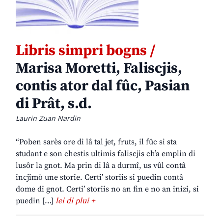
Libris simpri bogns /
Marisa Moretti, Faliscjis,
contis ator dal fûc, Pasian
di Prât, s.d.
Laurin Zuan Nardin
“Poben sarès ore di lâ tal jet, fruts, il fûc si sta
studant e son chestis ultimis faliscjis ch’a emplin di
lusôr la gnot. Ma prin di lâ a durmî, us vûl contâ
incjimò une storie. Certi’ storiis si puedin contâ
dome di gnot. Certi’ storiis no an fin e no an inizi, si
puedin […]
lei di plui +