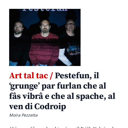
Art tal tac /
Pestefun, il
‘grunge’ par furlan che al
fâs vibrâ e che al spache, al
ven di Codroip
Moira Pezzetta