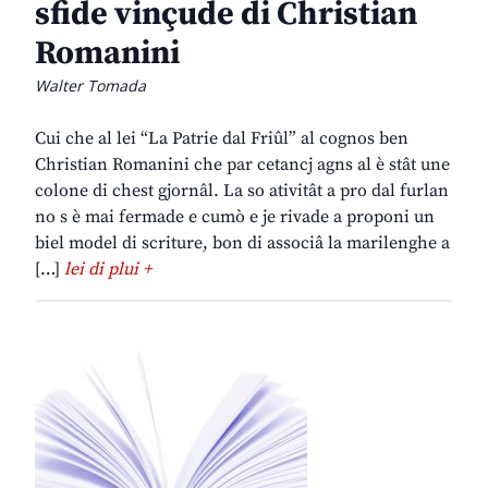
sfide vinçude di Christian
Romanini
Walter Tomada
Cui che al lei “La Patrie dal Friûl” al cognos ben
Christian Romanini che par cetancj agns al è stât une
colone di chest gjornâl. La so ativitât a pro dal furlan
no s è mai fermade e cumò e je rivade a proponi un
biel model di scriture, bon di associâ la marilenghe a
[…]
lei di plui +