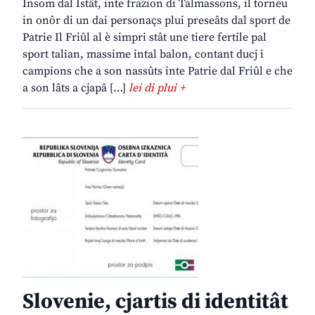
Insom dal Istât, inte frazion di Talmassons, il torneu
in onôr di un dai personaçs plui preseâts dal sport de
Patrie Il Friûl al è simpri stât une tiere fertile pal
sport talian, massime intal balon, contant ducj i
campions che a son nassûts inte Patrie dal Friûl e che
a son lâts a cjapâ […]
lei di plui +
Slovenie, cjartis di identitât