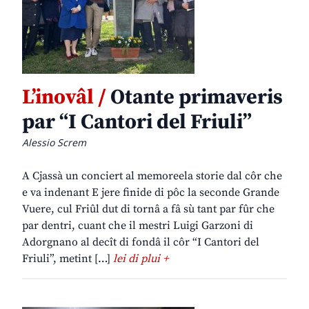
L’inovâl /
Otante primaveris
par “I Cantori del Friuli”
Alessio Screm
A Cjassà un conciert al memoreela storie dal côr che
e va indenant E jere finide di pôc la seconde Grande
Vuere, cul Friûl dut di tornâ a fâ sù tant par fûr che
par dentri, cuant che il mestri Luigi Garzoni di
Adorgnano al decît di fondâ il côr “I Cantori del
Friuli”, metint […]
lei di plui +