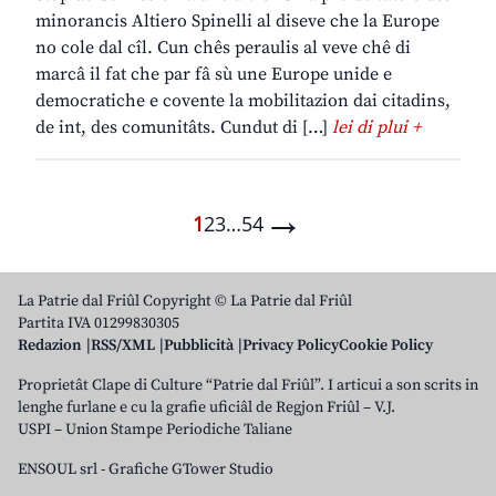
minorancis Altiero Spinelli al diseve che la Europe
no cole dal cîl. Cun chês peraulis al veve chê di
marcâ il fat che par fâ sù une Europe unide e
democratiche e covente la mobilitazion dai citadins,
de int, des comunitâts. Cundut di […]
lei di plui +
→
1
2
3
…
54
La Patrie dal Friûl Copyright © La Patrie dal Friûl
Partita IVA 01299830305
Redazion
RSS/XML
Pubblicità
Privacy Policy
Cookie Policy
Proprietât Clape di Culture “Patrie dal Friûl”. I articui a son scrits in
lenghe furlane e cu la grafie uficiâl de Regjon Friûl – V.J.
USPI – Union Stampe Periodiche Taliane
ENSOUL srl
-
Grafiche GTower Studio