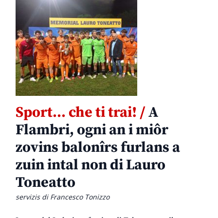
Sport… che ti trai! /
A
Flambri, ogni an i miôr
zovins balonîrs furlans a
zuin intal non di Lauro
Toneatto
servizis di Francesco Tonizzo