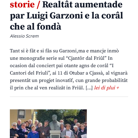
storie /
Realtât aumentade
par Luigi Garzoni e la corâl
che al fondà
Alessio Screm
Tant si è fât e si fâs su Garzoni,ma e mancje inmò
une monografie serie sul “Cjantôr dal Friûl” In
ocasion dal conciert pai otante agns de corâl “I
Cantori del Friuli”, ai 11 di Otubar a Cjassà, al vignarà
presentât un progjet inovatîf, cun grande probabilitât
il prin che al ven realizât in Friûl. […]
lei di plui +