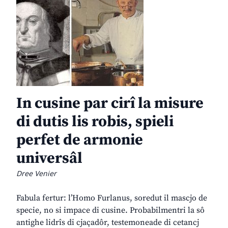
In cusine par cirî la misure
di dutis lis robis, spieli
perfet de armonie
universâl
Dree Venier
Fabula fertur: l’Homo Furlanus, soredut il mascjo de
specie, no si impace di cusine. Probabilmentri la sô
antighe lidrîs di cjaçadôr, testemoneade di cetancj