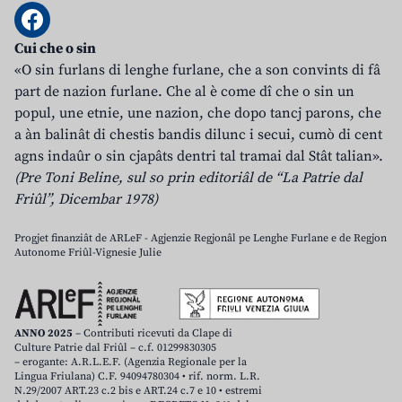
Cui che o sin
«O sin furlans di lenghe furlane, che a son convints di fâ
part de nazion furlane. Che al è come dî che o sin un
popul, une etnie, une nazion, che dopo tancj parons, che
a àn balinât di chestis bandis dilunc i secui, cumò di cent
agns indaûr o sin cjapâts dentri tal tramai dal Stât talian».
(Pre Toni Beline, sul so prin editoriâl de “La Patrie dal
Friûl”, Dicembar 1978)
Progjet finanziât de ARLeF - Agjenzie Regjonâl pe Lenghe Furlane e de Regjon
Autonome Friûl-Vignesie Julie
ANNO 2025
– Contributi ricevuti da Clape di
Culture Patrie dal Friûl – c.f. 01299830305
– erogante: A.R.L.E.F. (Agenzia Regionale per la
Lingua Friulana) C.F. 94094780304 • rif. norm. L.R.
N.29/2007 ART.23 c.2 bis e ART.24 c.7 e 10 • estremi