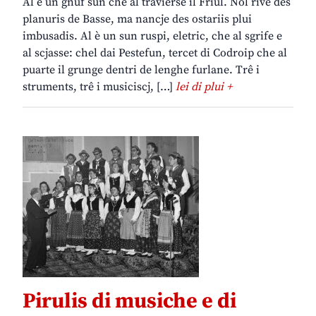
Al è un gnûf sun che al travierse il Friûl. Nol rive des
planuris de Basse, ma nancje des ostariis plui
imbusadis. Al è un sun ruspi, eletric, che al sgrife e
al scjasse: chel dai Pestefun, tercet di Codroip che al
puarte il grunge dentri de lenghe furlane. Trê i
struments, trê i musiciscj, […]
lei di plui +
Pirulis di musiche e di