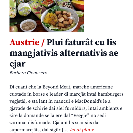
Austrie /
Plui faturât cu lis
mangjativis alternativis ae
cjar
Barbara Cinausero
Di cuant che la Beyond Meat, marche americane
cuotade in borse e leader di marcjât intai hamburgers
vegjetâi, e sta lant in mancul e MacDonald’s le à
gjavade de schirie dai siei furnidôrs, intai ambients e
zire la domande se la ere dal “Veggie” no sedi
zaromai disfumade. Cjalant lis scansiis dai
supermarcjâts, dal sigûr […]
lei di plui +