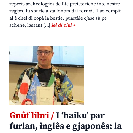
reperts archeologjics de Ete preistoriche inte nestre
regjon, lu sburte a sta lontan dai fornei. Il so compit
al è chel di copâ la bestie, puartâle cjase sù pe
schene, lassant […]
lei di plui +
Gnûf libri /
I ‘haiku’ par
furlan, inglês e gjaponês: la