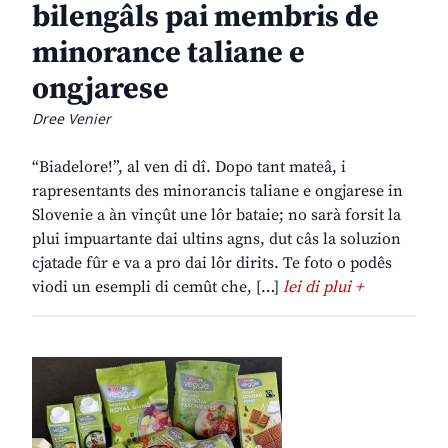
bilengâls pai membris de
minorance taliane e
ongjarese
Dree Venier
“Biadelore!”, al ven di dî. Dopo tant mateâ, i
rapresentants des minorancis taliane e ongjarese in
Slovenie a àn vinçût une lôr bataie; no sarà forsit la
plui impuartante dai ultins agns, dut câs la soluzion
cjatade fûr e va a pro dai lôr dirits. Te foto o podês
viodi un esempli di cemût che, […]
lei di plui +