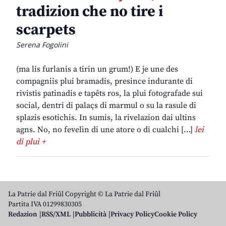
tradizion che no tire i
scarpets
Serena Fogolini
(ma lis furlanis a tirin un grum!) E je une des
compagniis plui bramadis, presince indurante di
rivistis patinadis e tapêts ros, la plui fotografade sui
social, dentri di palaçs di marmul o su la rasule di
splazis esotichis. In sumis, la rivelazion dai ultins
agns. No, no fevelìn di une atore o di cualchi […]
lei
di plui +
La Patrie dal Friûl Copyright © La Patrie dal Friûl
Partita IVA 01299830305
Redazion
RSS/XML
Pubblicità
Privacy Policy
Cookie Policy