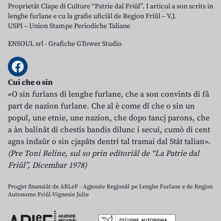
Proprietât Clape di Culture “Patrie dal Friûl”. I articui a son scrits in
lenghe furlane e cu la grafie uficiâl de Regjon Friûl – V.J.
USPI – Union Stampe Periodiche Taliane
ENSOUL srl
-
Grafiche GTower Studio
Cui che o sin
«O sin furlans di lenghe furlane, che a son convints di fâ
part de nazion furlane. Che al è come dî che o sin un
popul, une etnie, une nazion, che dopo tancj parons, che
a àn balinât di chestis bandis dilunc i secui, cumò di cent
agns indaûr o sin cjapâts dentri tal tramai dal Stât talian».
(Pre Toni Beline, sul so prin editoriâl de “La Patrie dal
Friûl”, Dicembar 1978)
Progjet finanziât de ARLeF - Agjenzie Regjonâl pe Lenghe Furlane e de Regjon
Autonome Friûl-Vignesie Julie