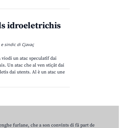
s idroeletrichis
e sindic di Cjavaç
 viodi un atac speculatîf dai
nis. Un atac che al ven stiçât dai
oletis dai utents. Al è un atac une
lenghe furlane, che a son convints di fâ part de