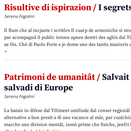
Risultive di ispirazion /
I segret
Serena Fogolini
Il flum che al incjante i scritôrs Il cuarp de armoniche si stre
par acompagnâ il public intune apnee dentri des aghis dal Til
ae fôs. Chê di Paolo Forte e je dome une des tantis manieris c
+
Patrimoni de umanitât /
Salvait 
salvadi di Europe
Serena Fogolini
La bataie in difese dal Tiliment umiliade dal consei regjonâ
alternative a bon presit a di une vacance al mâr, par cualchi
marche une division mentâl, inmò prime che fisiche, jenfri il 