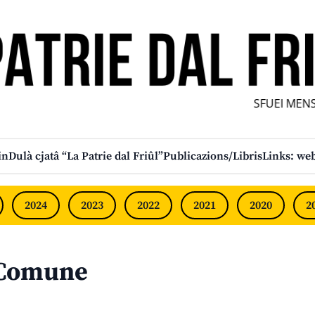
SFUEI MENSÎ
in
Dulà cjatâ “La Patrie dal Friûl”
Publicazions/Libris
Links: web
2024
2023
2022
2021
2020
2
 Comune