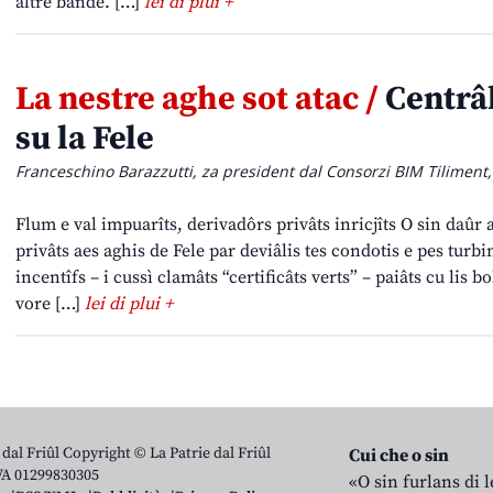
altre bande. […]
lei di plui +
La nestre aghe sot atac /
Centrâl
su la Fele
Franceschino Barazzutti, za president dal Consorzi BIM Tiliment, 
Flum e val impuarîts, derivadôrs privâts inricjîts O sin daûr a
privâts aes aghis de Fele par deviâlis tes condotis e pes turbi
incentîfs – i cussì clamâts “certificâts verts” – paiâts cu lis b
vore […]
lei di plui +
 dal Friûl Copyright © La Patrie dal Friûl
Cui che o sin
IVA 01299830305
«O sin furlans di 