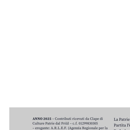
ANNO 2025
– Contributi ricevuti da Clape di
La Patrie
Culture Patrie dal Friûl – c.f. 01299830305
Partita 
– erogante: A.R.L.E.F. (Agenzia Regionale per la