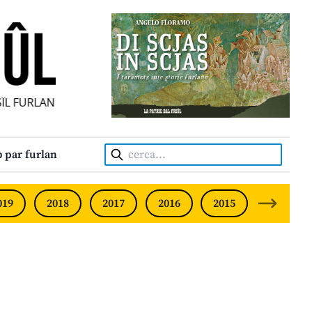
L FURLAN INDIPENDENT • INDEPENDENT FRIULIAN MONTHL
Cerca:
 par furlan
019
2018
2017
2016
2015
2014