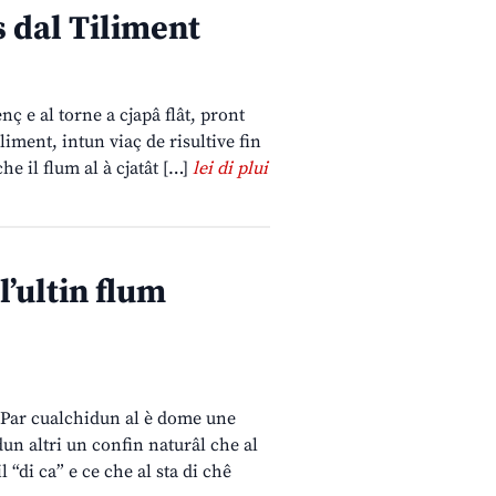
s dal Tiliment
nç e al torne a cjapâ flât, pront
iment, intun viaç de risultive fin
he il flum al à cjatât […]
lei di plui
l’ultin flum
l Par cualchidun al è dome une
dun altri un confin naturâl che al
“di ca” e ce che al sta di chê