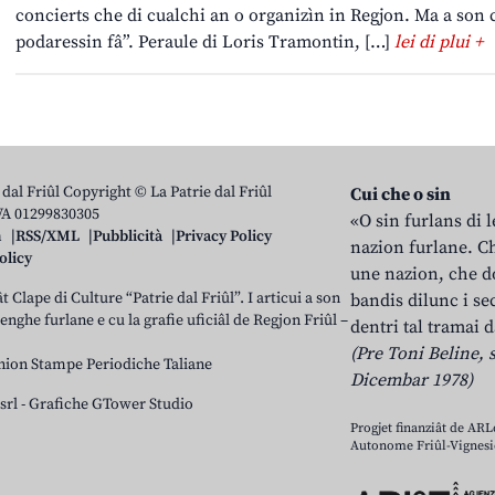
concierts che di cualchi an o organizìn in Regjon. Ma a son 
podaressin fâ”. Peraule di Loris Tramontin, […]
lei di plui +
 dal Friûl Copyright © La Patrie dal Friûl
Cui che o sin
IVA 01299830305
«O sin furlans di 
n
RSS/XML
Pubblicità
Privacy Policy
nazion furlane. Ch
olicy
une nazion, che do
t Clape di Culture “Patrie dal Friûl”. I articui a son
bandis dilunc i se
 lenghe furlane e cu la grafie uficiâl de Regjon Friûl –
dentri tal tramai d
(Pre Toni Beline, s
nion Stampe Periodiche Taliane
Dicembar 1978)
srl
-
Grafiche GTower Studio
Progjet finanziât de AR
Autonome Friûl-Vignesie