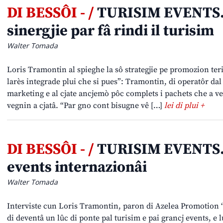
DI BESSÔI - /
TURISIM EVENTS. 
sinergjie par fâ rindi il turisim
Walter Tomada
Loris Tramontin al spieghe la sô strategjie pe promozion terit
larès integrade plui che si pues”: Tramontin, di operatôr dal 
marketing e al cjate ancjemò pôc complets i pachets che a v
vegnin a cjatâ. “Par gno cont bisugne vê […]
lei di plui +
DI BESSÔI - /
TURISIM EVENTS. F
events internazionâi
Walter Tomada
Interviste cun Loris Tramontin, paron di Azelea Promotion “Il
di deventâ un lûc di ponte pal turisim e pai grancj events, e 