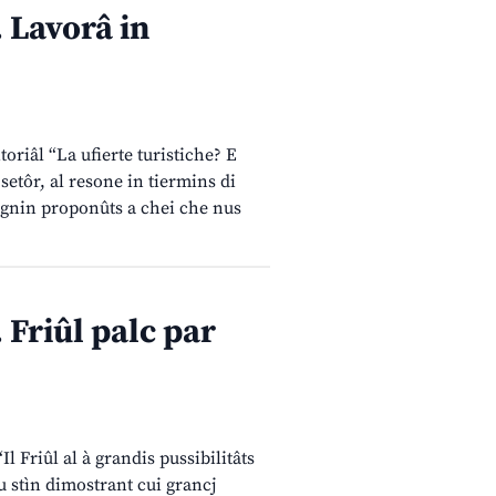
Lavorâ in
oriâl “La ufierte turistiche? E
setôr, al resone in tiermins di
egnin proponûts a chei che nus
riûl palc par
 Friûl al à grandis pussibilitâts
lu stìn dimostrant cui grancj