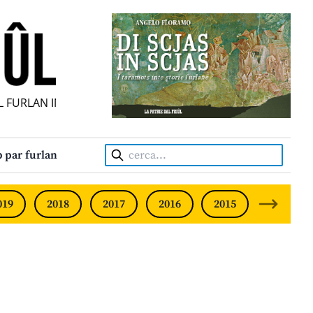
 FURLAN INDIPENDENT • INDEPENDENT FRIULIAN MONTHLY
Cerca:
 par furlan
019
2018
2017
2016
2015
2014