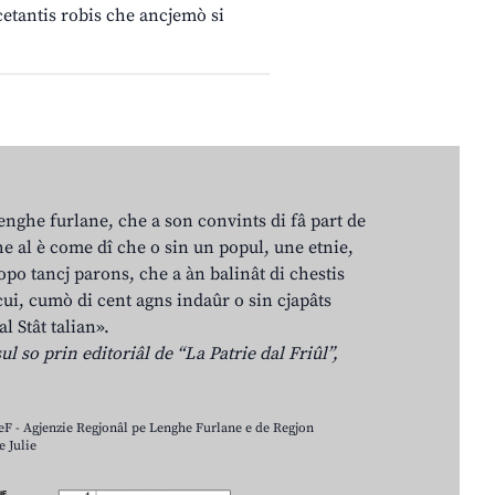
cetantis robis che ancjemò si
lenghe furlane, che a son convints di fâ part de
e al è come dî che o sin un popul, une etnie,
po tancj parons, che a àn balinât di chestis
cui, cumò di cent agns indaûr o sin cjapâts
al Stât talian».
ul so prin editoriâl de “La Patrie dal Friûl”,
LeF - Agjenzie Regjonâl pe Lenghe Furlane e de Regjon
 Julie