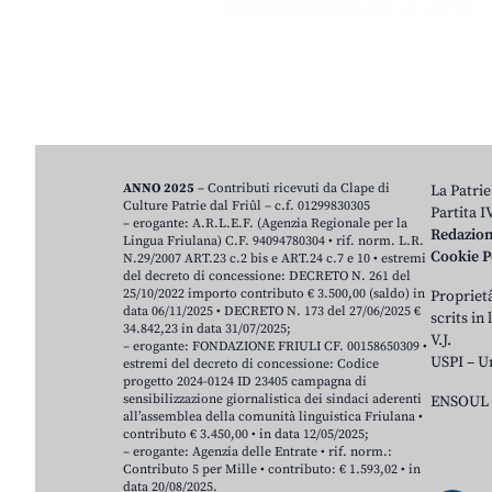
ANNO 2025
– Contributi ricevuti da Clape di
La Patrie
Culture Patrie dal Friûl – c.f. 01299830305
Partita 
– erogante: A.R.L.E.F. (Agenzia Regionale per la
Redazio
Lingua Friulana) C.F. 94094780304 • rif. norm. L.R.
Cookie P
N.29/2007 ART.23 c.2 bis e ART.24 c.7 e 10 • estremi
del decreto di concessione: DECRETO N. 261 del
25/10/2022 importo contributo € 3.500,00 (saldo) in
Proprietâ
data 06/11/2025 • DECRETO N. 173 del 27/06/2025 €
scrits in
34.842,23 in data 31/07/2025;
V.J.
– erogante: FONDAZIONE FRIULI CF. 00158650309 •
USPI – U
estremi del decreto di concessione: Codice
progetto 2024-0124 ID 23405 campagna di
sensibilizzazione giornalistica dei sindaci aderenti
ENSOUL 
all’assemblea della comunità linguistica Friulana •
contributo € 3.450,00 • in data 12/05/2025;
– erogante: Agenzia delle Entrate • rif. norm.:
Contributo 5 per Mille • contributo: € 1.593,02 • in
data 20/08/2025.