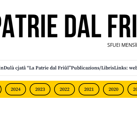
SFUEI MENSÎL
in
Dulà cjatâ “La Patrie dal Friûl”
Publicazions/Libris
Links: web
2024
2023
2022
2021
2020
2