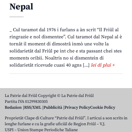
Nepal
............
_ Cul taramot dal 1976 i furlans a àn scrit “Il Friûl al
ringrazie e nol dismentee”. Cul taramot dal Nepal al è
tornât il moment di dimostrâ inmò une volte la
solidarietât dal Friûl pe int che e sta passant chei stes
moments oribii. Noaltris no si dismenteìn di
solidarietât ricevude cuasi 40 agns […]
lei di plui +
La Patrie dal Friûl Copyright © La Patrie dal Friûl
Partita IVA 01299830305
Redazion
RSS/XML
Pubblicità
Privacy Policy
Cookie Policy
Proprietât Clape di Culture “Patrie dal Friûl”. I articui a son scrits in
lenghe furlane e cu la grafie uficiâl de Regjon Friûl – V.J.
USPI – Union Stampe Periodiche Taliane