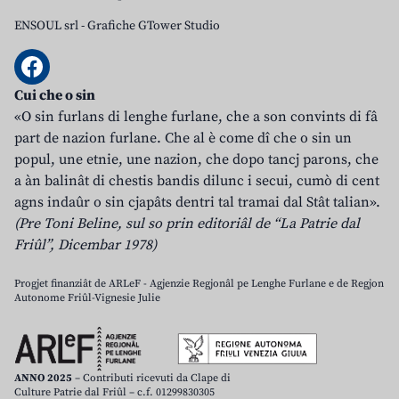
ENSOUL srl
-
Grafiche GTower Studio
Cui che o sin
«O sin furlans di lenghe furlane, che a son convints di fâ
part de nazion furlane. Che al è come dî che o sin un
popul, une etnie, une nazion, che dopo tancj parons, che
a àn balinât di chestis bandis dilunc i secui, cumò di cent
agns indaûr o sin cjapâts dentri tal tramai dal Stât talian».
(Pre Toni Beline, sul so prin editoriâl de “La Patrie dal
Friûl”, Dicembar 1978)
Progjet finanziât de ARLeF - Agjenzie Regjonâl pe Lenghe Furlane e de Regjon
Autonome Friûl-Vignesie Julie
ANNO 2025
– Contributi ricevuti da Clape di
Culture Patrie dal Friûl – c.f. 01299830305