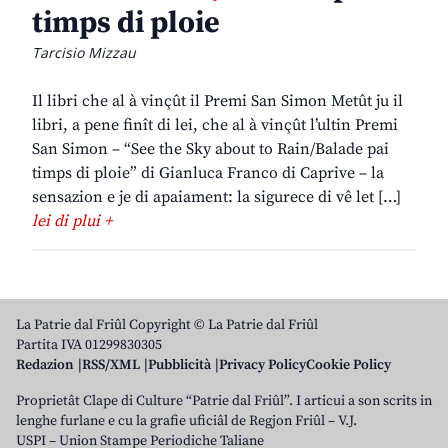
timps di ploie
Tarcisio Mizzau
Il libri che al à vinçût il Premi San Simon Metût ju il
libri, a pene finît di lei, che al à vinçût l’ultin Premi
San Simon – “See the Sky about to Rain/Balade pai
timps di ploie” di Gianluca Franco di Caprive – la
sensazion e je di apaiament: la sigurece di vê let […]
lei di plui +
La Patrie dal Friûl Copyright © La Patrie dal Friûl
Partita IVA 01299830305
Redazion
RSS/XML
Pubblicità
Privacy Policy
Cookie Policy
Proprietât Clape di Culture “Patrie dal Friûl”. I articui a son scrits in
lenghe furlane e cu la grafie uficiâl de Regjon Friûl – V.J.
USPI – Union Stampe Periodiche Taliane