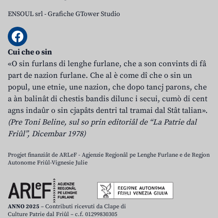
ENSOUL srl
-
Grafiche GTower Studio
Cui che o sin
«O sin furlans di lenghe furlane, che a son convints di fâ
part de nazion furlane. Che al è come dî che o sin un
popul, une etnie, une nazion, che dopo tancj parons, che
a àn balinât di chestis bandis dilunc i secui, cumò di cent
agns indaûr o sin cjapâts dentri tal tramai dal Stât talian».
(Pre Toni Beline, sul so prin editoriâl de “La Patrie dal
Friûl”, Dicembar 1978)
Progjet finanziât de ARLeF - Agjenzie Regjonâl pe Lenghe Furlane e de Regjon
Autonome Friûl-Vignesie Julie
ANNO 2025
– Contributi ricevuti da Clape di
Culture Patrie dal Friûl – c.f. 01299830305