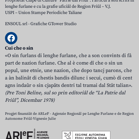
Proprietât Clape di Culture “Patrie dal Friûl”. I articui a son scrits in
lenghe furlane e cu la grafie uficiâl de Regjon Friûl – V.J.
USPI – Union Stampe Periodiche Taliane
ENSOUL srl
-
Grafiche GTower Studio
Cui che o sin
«O sin furlans di lenghe furlane, che a son convints di fâ
part de nazion furlane. Che al è come dî che o sin un
popul, une etnie, une nazion, che dopo tancj parons, che
a àn balinât di chestis bandis dilunc i secui, cumò di cent
agns indaûr o sin cjapâts dentri tal tramai dal Stât talian».
(Pre Toni Beline, sul so prin editoriâl de “La Patrie dal
Friûl”, Dicembar 1978)
Progjet finanziât de ARLeF - Agjenzie Regjonâl pe Lenghe Furlane e de Regjon
Autonome Friûl-Vignesie Julie