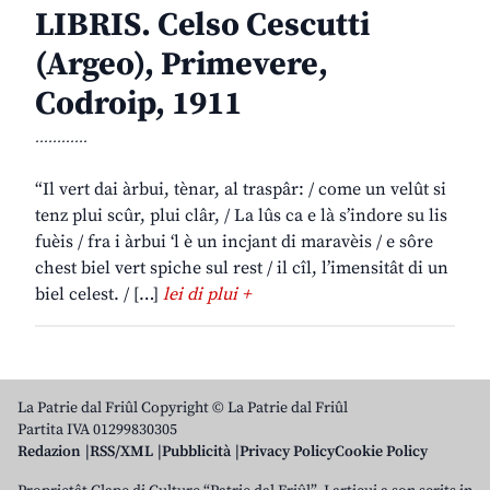
LIBRIS. Celso Cescutti
(Argeo), Primevere,
Codroip, 1911
............
“Il vert dai àrbui, tènar, al traspâr: / come un velût si
tenz plui scûr, plui clâr, / La lûs ca e là s’indore su lis
fuèis / fra i àrbui ‘l è un incjant di maravèis / e sôre
chest biel vert spiche sul rest / il cîl, l’imensitât di un
biel celest. / […]
lei di plui +
La Patrie dal Friûl Copyright © La Patrie dal Friûl
Partita IVA 01299830305
Redazion
RSS/XML
Pubblicità
Privacy Policy
Cookie Policy