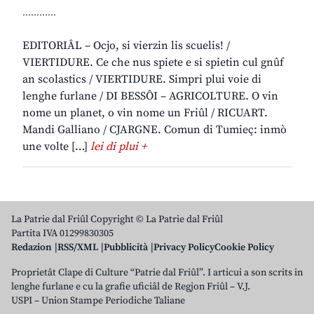
............
EDITORIÂL – Ocjo, si vierzin lis scuelis! /
VIERTIDURE. Ce che nus spiete e si spietin cul gnûf
an scolastics / VIERTIDURE. Simpri plui voie di
lenghe furlane / DI BESSÔI – AGRICOLTURE. O vin
nome un planet, o vin nome un Friûl / RICUART.
Mandi Galliano / CJARGNE. Comun di Tumieç: inmò
une volte […]
lei di plui +
La Patrie dal Friûl Copyright © La Patrie dal Friûl
Partita IVA 01299830305
Redazion
RSS/XML
Pubblicità
Privacy Policy
Cookie Policy
Proprietât Clape di Culture “Patrie dal Friûl”. I articui a son scrits in
lenghe furlane e cu la grafie uficiâl de Regjon Friûl – V.J.
USPI – Union Stampe Periodiche Taliane