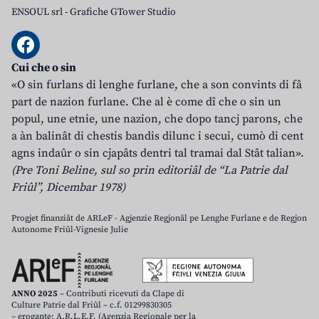
ENSOUL srl
-
Grafiche GTower Studio
Cui che o sin
«O sin furlans di lenghe furlane, che a son convints di fâ
part de nazion furlane. Che al è come dî che o sin un
popul, une etnie, une nazion, che dopo tancj parons, che
a àn balinât di chestis bandis dilunc i secui, cumò di cent
agns indaûr o sin cjapâts dentri tal tramai dal Stât talian».
(Pre Toni Beline, sul so prin editoriâl de “La Patrie dal
Friûl”, Dicembar 1978)
Progjet finanziât de ARLeF - Agjenzie Regjonâl pe Lenghe Furlane e de Regjon
Autonome Friûl-Vignesie Julie
ANNO 2025
– Contributi ricevuti da Clape di
Culture Patrie dal Friûl – c.f. 01299830305
– erogante: A.R.L.E.F. (Agenzia Regionale per la