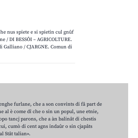
e nus spiete e si spietin cul gnûf
rlane / DI BESSÔI – AGRICOLTURE.
di Galliano / CJARGNE. Comun di
lenghe furlane, che a son convints di fâ part de
e al è come dî che o sin un popul, une etnie,
po tancj parons, che a àn balinât di chestis
cui, cumò di cent agns indaûr o sin cjapâts
al Stât talian».