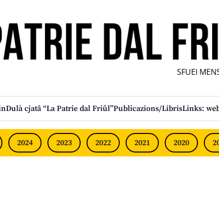
SFUEI MENS
in
Dulà cjatâ “La Patrie dal Friûl”
Publicazions/Libris
Links: web
2024
2023
2022
2021
2020
2