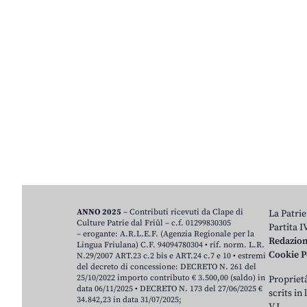
ANNO 2025
– Contributi ricevuti da Clape di
La Patrie
Culture Patrie dal Friûl – c.f. 01299830305
Partita 
– erogante: A.R.L.E.F. (Agenzia Regionale per la
Redazio
Lingua Friulana) C.F. 94094780304 • rif. norm. L.R.
Cookie P
N.29/2007 ART.23 c.2 bis e ART.24 c.7 e 10 • estremi
del decreto di concessione: DECRETO N. 261 del
25/10/2022 importo contributo € 3.500,00 (saldo) in
Proprietâ
data 06/11/2025 • DECRETO N. 173 del 27/06/2025 €
scrits in
34.842,23 in data 31/07/2025;