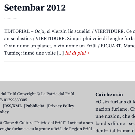
Setembar 2012
............
EDITORIÂL – Ocjo, si vierzin lis scuelis! / VIERTIDURE. Ce ch
an scolastics / VIERTIDURE. Simpri plui voie di lenghe fu
O vin nome un planet, o vin nome un Friûl / RICUART. Man
Tumieç: inmò une volte […]
lei di plui +
 dal Friûl Copyright © La Patrie dal Friûl
Cui che o sin
IVA 01299830305
«O sin furlans di 
n
RSS/XML
Pubblicità
Privacy Policy
nazion furlane. Ch
olicy
une nazion, che do
t Clape di Culture “Patrie dal Friûl”. I articui a son
bandis dilunc i se
 lenghe furlane e cu la grafie uficiâl de Regjon Friûl –
dentri tal tramai d