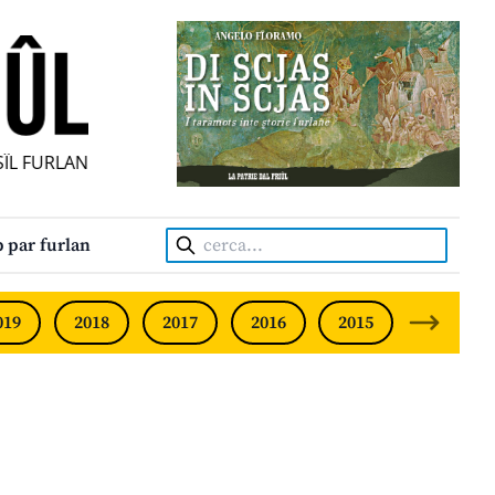
ÎL FURLAN INDIPENDENT • INDEPENDENT FRIULIAN MONTHL
Cerca:
 par furlan
019
2018
2017
2016
2015
2014