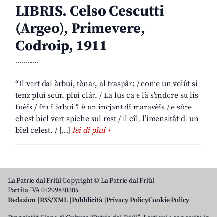
LIBRIS. Celso Cescutti
(Argeo), Primevere,
Codroip, 1911
............
“Il vert dai àrbui, tènar, al traspâr: / come un velût si
tenz plui scûr, plui clâr, / La lûs ca e là s’indore su lis
fuèis / fra i àrbui ‘l è un incjant di maravèis / e sôre
chest biel vert spiche sul rest / il cîl, l’imensitât di un
biel celest. / […]
lei di plui +
La Patrie dal Friûl Copyright © La Patrie dal Friûl
Partita IVA 01299830305
Redazion
RSS/XML
Pubblicità
Privacy Policy
Cookie Policy