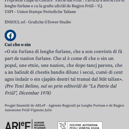
Proprietât Clape di Culture “Patrie dal Friûl”. I articui a son scrits in
lenghe furlane e cu la grafie uficiâl de Regjon Friûl – V.J.
USPI – Union Stampe Periodiche Taliane
ENSOUL srl
-
Grafiche GTower Studio
Cui che o sin
«O sin furlans di lenghe furlane, che a son convints di fâ
part de nazion furlane. Che al è come dî che o sin un
popul, une etnie, une nazion, che dopo tancj parons, che
a àn balinât di chestis bandis dilunc i secui, cumò di cent
agns indaûr o sin cjapâts dentri tal tramai dal Stât talian».
(Pre Toni Beline, sul so prin editoriâl de “La Patrie dal
Friûl”, Dicembar 1978)
Progjet finanziât de ARLeF - Agjenzie Regjonâl pe Lenghe Furlane e de Regjon
Autonome Friûl-Vignesie Julie