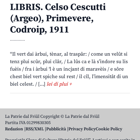
LIBRIS. Celso Cescutti
(Argeo), Primevere,
Codroip, 1911
............
“Il vert dai àrbui, tènar, al traspâr: / come un velût si
tenz plui scûr, plui clâr, / La lûs ca e là s’indore su lis
fuèis / fra i àrbui ‘l è un incjant di maravèis / e sôre
chest biel vert spiche sul rest / il cîl, l’imensitât di un
biel celest. / […]
lei di plui +
La Patrie dal Friûl Copyright © La Patrie dal Friûl
Partita IVA 01299830305
Redazion
RSS/XML
Pubblicità
Privacy Policy
Cookie Policy