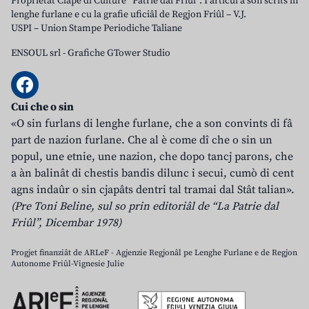
Proprietât Clape di Culture “Patrie dal Friûl”. I articui a son scrits in
lenghe furlane e cu la grafie uficiâl de Regjon Friûl – V.J.
USPI – Union Stampe Periodiche Taliane
ENSOUL srl
-
Grafiche GTower Studio
Cui che o sin
«O sin furlans di lenghe furlane, che a son convints di fâ
part de nazion furlane. Che al è come dî che o sin un
popul, une etnie, une nazion, che dopo tancj parons, che
a àn balinât di chestis bandis dilunc i secui, cumò di cent
agns indaûr o sin cjapâts dentri tal tramai dal Stât talian».
(Pre Toni Beline, sul so prin editoriâl de “La Patrie dal
Friûl”, Dicembar 1978)
Progjet finanziât de ARLeF - Agjenzie Regjonâl pe Lenghe Furlane e de Regjon
Autonome Friûl-Vignesie Julie