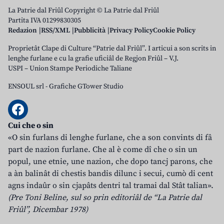
La Patrie dal Friûl Copyright © La Patrie dal Friûl
Partita IVA 01299830305
Redazion
RSS/XML
Pubblicità
Privacy Policy
Cookie Policy
Proprietât Clape di Culture “Patrie dal Friûl”. I articui a son scrits in
lenghe furlane e cu la grafie uficiâl de Regjon Friûl – V.J.
USPI – Union Stampe Periodiche Taliane
ENSOUL srl
-
Grafiche GTower Studio
Cui che o sin
«O sin furlans di lenghe furlane, che a son convints di fâ
part de nazion furlane. Che al è come dî che o sin un
popul, une etnie, une nazion, che dopo tancj parons, che
a àn balinât di chestis bandis dilunc i secui, cumò di cent
agns indaûr o sin cjapâts dentri tal tramai dal Stât talian».
(Pre Toni Beline, sul so prin editoriâl de “La Patrie dal
Friûl”, Dicembar 1978)