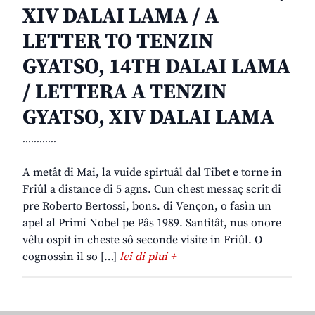
XIV DALAI LAMA / A
LETTER TO TENZIN
GYATSO, 14TH DALAI LAMA
/ LETTERA A TENZIN
GYATSO, XIV DALAI LAMA
............
A metât di Mai, la vuide spirtuâl dal Tibet e torne in
Friûl a distance di 5 agns. Cun chest messaç scrit di
pre Roberto Bertossi, bons. di Vençon, o fasìn un
apel al Primi Nobel pe Pâs 1989. Santitât, nus onore
vêlu ospit in cheste sô seconde visite in Friûl. O
cognossìn il so […]
lei di plui +