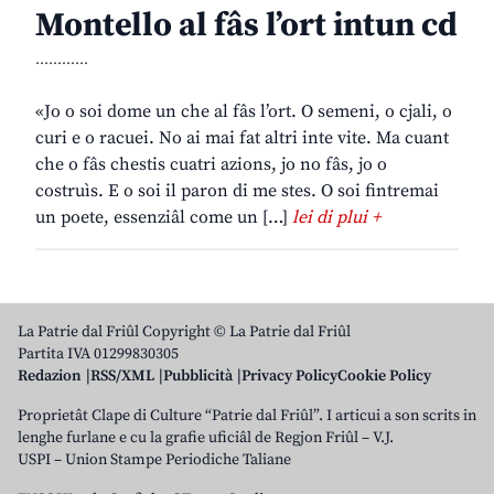
Montello al fâs l’ort intun cd
............
«Jo o soi dome un che al fâs l’ort. O semeni, o cjali, o
curi e o racuei. No ai mai fat altri inte vite. Ma cuant
che o fâs chestis cuatri azions, jo no fâs, jo o
costruìs. E o soi il paron di me stes. O soi fintremai
un poete, essenziâl come un […]
lei di plui +
La Patrie dal Friûl Copyright © La Patrie dal Friûl
Partita IVA 01299830305
Redazion
RSS/XML
Pubblicità
Privacy Policy
Cookie Policy
Proprietât Clape di Culture “Patrie dal Friûl”. I articui a son scrits in
lenghe furlane e cu la grafie uficiâl de Regjon Friûl – V.J.
USPI – Union Stampe Periodiche Taliane