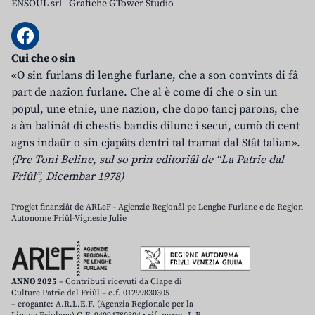
ENSOUL srl
-
Grafiche GTower Studio
Cui che o sin
«O sin furlans di lenghe furlane, che a son convints di fâ
part de nazion furlane. Che al è come dî che o sin un
popul, une etnie, une nazion, che dopo tancj parons, che
a àn balinât di chestis bandis dilunc i secui, cumò di cent
agns indaûr o sin cjapâts dentri tal tramai dal Stât talian».
(Pre Toni Beline, sul so prin editoriâl de “La Patrie dal
Friûl”, Dicembar 1978)
Progjet finanziât de ARLeF - Agjenzie Regjonâl pe Lenghe Furlane e de Regjon
Autonome Friûl-Vignesie Julie
ANNO 2025
– Contributi ricevuti da Clape di
Culture Patrie dal Friûl – c.f. 01299830305
– erogante: A.R.L.E.F. (Agenzia Regionale per la