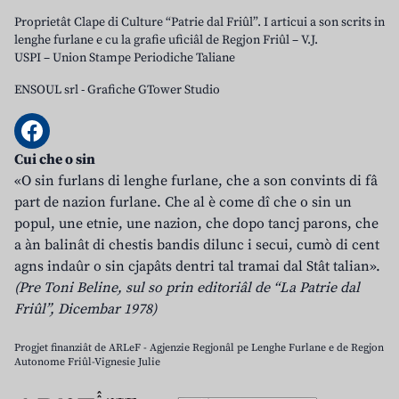
Proprietât Clape di Culture “Patrie dal Friûl”. I articui a son scrits in
lenghe furlane e cu la grafie uficiâl de Regjon Friûl – V.J.
USPI – Union Stampe Periodiche Taliane
ENSOUL srl
-
Grafiche GTower Studio
Cui che o sin
«O sin furlans di lenghe furlane, che a son convints di fâ
part de nazion furlane. Che al è come dî che o sin un
popul, une etnie, une nazion, che dopo tancj parons, che
a àn balinât di chestis bandis dilunc i secui, cumò di cent
agns indaûr o sin cjapâts dentri tal tramai dal Stât talian».
(Pre Toni Beline, sul so prin editoriâl de “La Patrie dal
Friûl”, Dicembar 1978)
Progjet finanziât de ARLeF - Agjenzie Regjonâl pe Lenghe Furlane e de Regjon
Autonome Friûl-Vignesie Julie