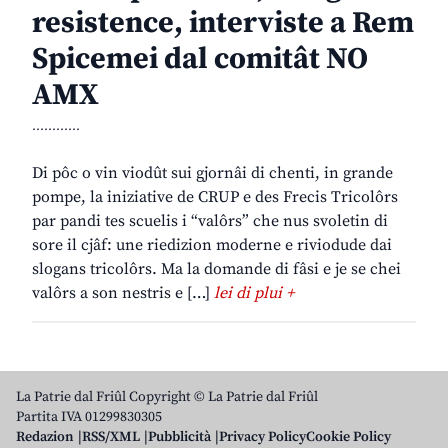
resistence, interviste a Rem
Spicemei dal comitât NO
AMX
............
Di pôc o vin viodût sui gjornâi di chenti, in grande
pompe, la iniziative de CRUP e des Frecis Tricolôrs
par pandi tes scuelis i “valôrs” che nus svoletin di
sore il cjâf: une riedizion moderne e riviodude dai
slogans tricolôrs. Ma la domande di fâsi e je se chei
valôrs a son nestris e […]
lei di plui +
La Patrie dal Friûl Copyright © La Patrie dal Friûl
Partita IVA 01299830305
Redazion
RSS/XML
Pubblicità
Privacy Policy
Cookie Policy