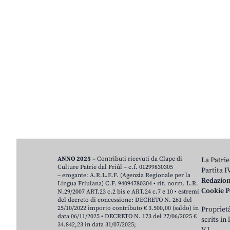
ANNO 2025
– Contributi ricevuti da Clape di
La Patrie
Culture Patrie dal Friûl – c.f. 01299830305
Partita 
– erogante: A.R.L.E.F. (Agenzia Regionale per la
Redazio
Lingua Friulana) C.F. 94094780304 • rif. norm. L.R.
Cookie P
N.29/2007 ART.23 c.2 bis e ART.24 c.7 e 10 • estremi
del decreto di concessione: DECRETO N. 261 del
25/10/2022 importo contributo € 3.500,00 (saldo) in
Proprietâ
data 06/11/2025 • DECRETO N. 173 del 27/06/2025 €
scrits in
34.842,23 in data 31/07/2025;