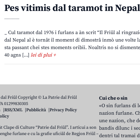
Pes vitimis dal taramot in Nepa
............
_ Cul taramot dal 1976 i furlans a àn scrit “Il Friûl al ringra
dal Nepal al è tornât il moment di dimostrâ inmò une volte la 
sta passant chei stes moments oribii. Noaltris no si dismente
40 agns […]
lei di plui +
 dal Friûl Copyright © La Patrie dal Friûl
Cui che o sin
IVA 01299830305
«O sin furlans di 
n
RSS/XML
Pubblicità
Privacy Policy
nazion furlane. Ch
olicy
une nazion, che do
t Clape di Culture “Patrie dal Friûl”. I articui a son
bandis dilunc i se
 lenghe furlane e cu la grafie uficiâl de Regjon Friûl –
dentri tal tramai d