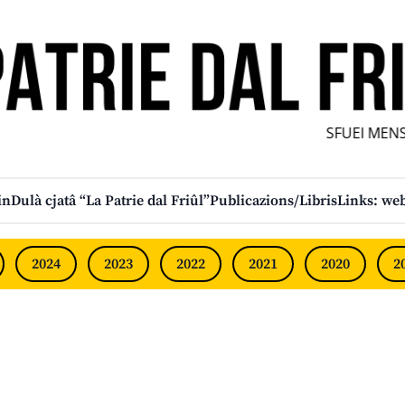
SFUEI MENS
in
Dulà cjatâ “La Patrie dal Friûl”
Publicazions/Libris
Links: web
2024
2023
2022
2021
2020
2