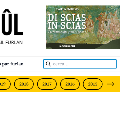
ÎL FURLAN INDIPENDENT • INDEPENDENT FRIULIAN MONTHL
Cerca:
 par furlan
019
2018
2017
2016
2015
2014