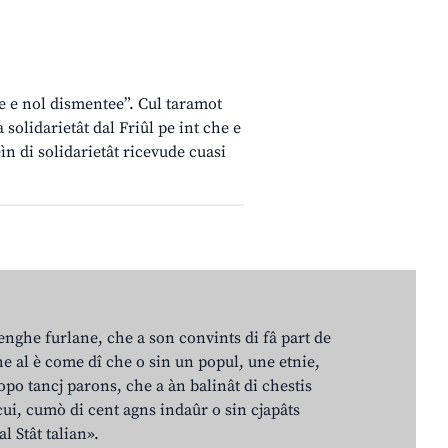
l
zie e nol dismentee”. Cul taramot
solidarietât dal Friûl pe int che e
ìn di solidarietât ricevude cuasi
lenghe furlane, che a son convints di fâ part de
e al è come dî che o sin un popul, une etnie,
po tancj parons, che a àn balinât di chestis
cui, cumò di cent agns indaûr o sin cjapâts
al Stât talian».