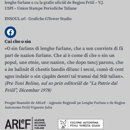
lenghe furlane e cu la grafie uficiâl de Regjon Friûl – V.J.
USPI – Union Stampe Periodiche Taliane
ENSOUL srl
-
Grafiche GTower Studio
Cui che o sin
«O sin furlans di lenghe furlane, che a son convints di fâ
part de nazion furlane. Che al è come dî che o sin un
popul, une etnie, une nazion, che dopo tancj parons, che
a àn balinât di chestis bandis dilunc i secui, cumò di cent
agns indaûr o sin cjapâts dentri tal tramai dal Stât talian».
(Pre Toni Beline, sul so prin editoriâl de “La Patrie dal
Friûl”, Dicembar 1978)
Progjet finanziât de ARLeF - Agjenzie Regjonâl pe Lenghe Furlane e de Regjon
Autonome Friûl-Vignesie Julie