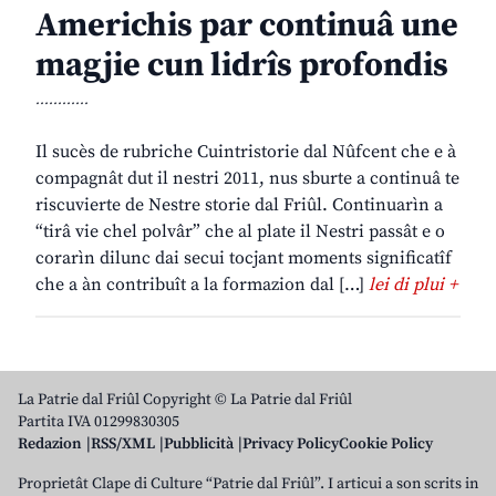
Americhis par continuâ une
magjie cun lidrîs profondis
............
Il sucès de rubriche Cuintristorie dal Nûfcent che e à
compagnât dut il nestri 2011, nus sburte a continuâ te
riscuvierte de Nestre storie dal Friûl. Continuarìn a
“tirâ vie chel polvâr” che al plate il Nestri passât e o
corarìn dilunc dai secui tocjant moments significatîf
che a àn contribuît a la formazion dal […]
lei di plui +
La Patrie dal Friûl Copyright © La Patrie dal Friûl
Partita IVA 01299830305
Redazion
RSS/XML
Pubblicità
Privacy Policy
Cookie Policy
Proprietât Clape di Culture “Patrie dal Friûl”. I articui a son scrits in