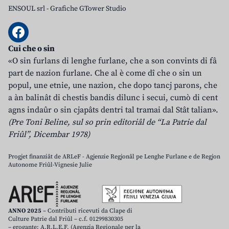
ENSOUL srl
-
Grafiche GTower Studio
Cui che o sin
«O sin furlans di lenghe furlane, che a son convints di fâ
part de nazion furlane. Che al è come dî che o sin un
popul, une etnie, une nazion, che dopo tancj parons, che
a àn balinât di chestis bandis dilunc i secui, cumò di cent
agns indaûr o sin cjapâts dentri tal tramai dal Stât talian».
(Pre Toni Beline, sul so prin editoriâl de “La Patrie dal
Friûl”, Dicembar 1978)
Progjet finanziât de ARLeF - Agjenzie Regjonâl pe Lenghe Furlane e de Regjon
Autonome Friûl-Vignesie Julie
ANNO 2025
– Contributi ricevuti da Clape di
Culture Patrie dal Friûl – c.f. 01299830305
– erogante: A.R.L.E.F. (Agenzia Regionale per la