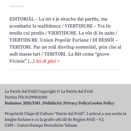
............
EDITORIÂL – La int e je strache dai partîts, ma
scombatìn la malfidence / VIERTIDURE – Tra lis
tendis cui predis / VIERTIDURE. La vôs di In uaite /
VIERTIDURE. Union Popolâr Furlane / DI BESSÔI –
TERITORI. Par un reâl disvilup sostenibil, prin che al
sedi masse tart / TERITORI. La Rêt come “gnove
Vicinie” […]
lei di plui +
La Patrie dal Friûl Copyright © La Patrie dal Friûl
Partita IVA 01299830305
Redazion
RSS/XML
Pubblicità
Privacy Policy
Cookie Policy
Proprietât Clape di Culture “Patrie dal Friûl”. I articui a son scrits in
lenghe furlane e cu la grafie uficiâl de Regjon Friûl – V.J.
USPI – Union Stampe Periodiche Taliane