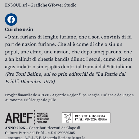
ENSOUL srl
-
Grafiche GTower Studio
Cui che o sin
«O sin furlans di lenghe furlane, che a son convints di fâ
part de nazion furlane. Che al è come dî che o sin un
popul, une etnie, une nazion, che dopo tancj parons, che
a àn balinât di chestis bandis dilunc i secui, cumò di cent
agns indaûr o sin cjapâts dentri tal tramai dal Stât talian».
(Pre Toni Beline, sul so prin editoriâl de “La Patrie dal
Friûl”, Dicembar 1978)
Progjet finanziât de ARLeF - Agjenzie Regjonâl pe Lenghe Furlane e de Regjon
Autonome Friûl-Vignesie Julie
ANNO 2025
– Contributi ricevuti da Clape di
Culture Patrie dal Friûl – c.f. 01299830305
– erogante: A.R.L.E.F. (Agenzia Regionale per la