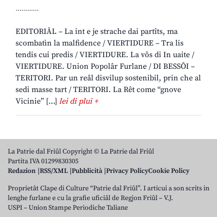
............
EDITORIÂL – La int e je strache dai partîts, ma
scombatìn la malfidence / VIERTIDURE – Tra lis
tendis cui predis / VIERTIDURE. La vôs di In uaite /
VIERTIDURE. Union Popolâr Furlane / DI BESSÔI –
TERITORI. Par un reâl disvilup sostenibil, prin che al
sedi masse tart / TERITORI. La Rêt come “gnove
Vicinie” […]
lei di plui +
La Patrie dal Friûl Copyright © La Patrie dal Friûl
Partita IVA 01299830305
Redazion
RSS/XML
Pubblicità
Privacy Policy
Cookie Policy
Proprietât Clape di Culture “Patrie dal Friûl”. I articui a son scrits in
lenghe furlane e cu la grafie uficiâl de Regjon Friûl – V.J.
USPI – Union Stampe Periodiche Taliane