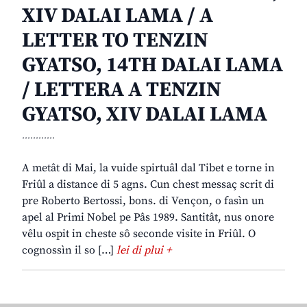
XIV DALAI LAMA / A
LETTER TO TENZIN
GYATSO, 14TH DALAI LAMA
/ LETTERA A TENZIN
GYATSO, XIV DALAI LAMA
............
A metât di Mai, la vuide spirtuâl dal Tibet e torne in
Friûl a distance di 5 agns. Cun chest messaç scrit di
pre Roberto Bertossi, bons. di Vençon, o fasìn un
apel al Primi Nobel pe Pâs 1989. Santitât, nus onore
vêlu ospit in cheste sô seconde visite in Friûl. O
cognossìn il so […]
lei di plui +