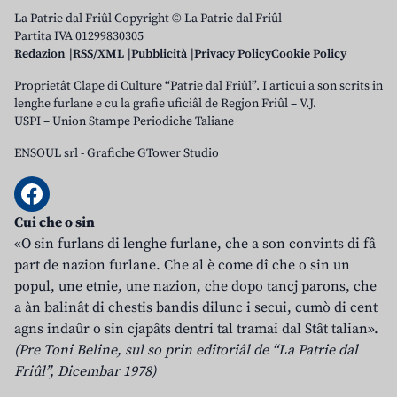
La Patrie dal Friûl Copyright © La Patrie dal Friûl
Partita IVA 01299830305
Redazion
RSS/XML
Pubblicità
Privacy Policy
Cookie Policy
Proprietât Clape di Culture “Patrie dal Friûl”. I articui a son scrits in
lenghe furlane e cu la grafie uficiâl de Regjon Friûl – V.J.
USPI – Union Stampe Periodiche Taliane
ENSOUL srl
-
Grafiche GTower Studio
Cui che o sin
«O sin furlans di lenghe furlane, che a son convints di fâ
part de nazion furlane. Che al è come dî che o sin un
popul, une etnie, une nazion, che dopo tancj parons, che
a àn balinât di chestis bandis dilunc i secui, cumò di cent
agns indaûr o sin cjapâts dentri tal tramai dal Stât talian».
(Pre Toni Beline, sul so prin editoriâl de “La Patrie dal
Friûl”, Dicembar 1978)