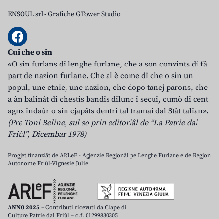
ENSOUL srl
-
Grafiche GTower Studio
Cui che o sin
«O sin furlans di lenghe furlane, che a son convints di fâ
part de nazion furlane. Che al è come dî che o sin un
popul, une etnie, une nazion, che dopo tancj parons, che
a àn balinât di chestis bandis dilunc i secui, cumò di cent
agns indaûr o sin cjapâts dentri tal tramai dal Stât talian».
(Pre Toni Beline, sul so prin editoriâl de “La Patrie dal
Friûl”, Dicembar 1978)
Progjet finanziât de ARLeF - Agjenzie Regjonâl pe Lenghe Furlane e de Regjon
Autonome Friûl-Vignesie Julie
ANNO 2025
– Contributi ricevuti da Clape di
Culture Patrie dal Friûl – c.f. 01299830305