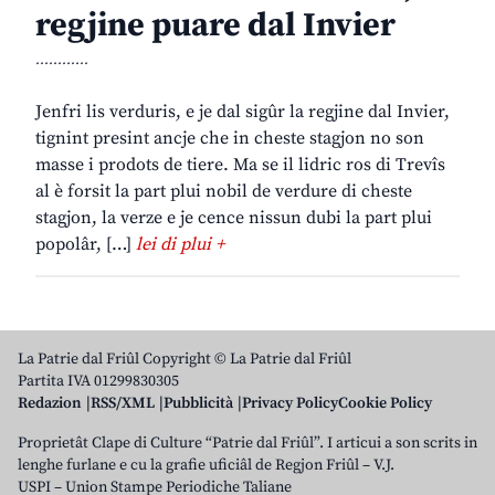
regjine puare dal Invier
............
Jenfri lis verduris, e je dal sigûr la regjine dal Invier,
tignint presint ancje che in cheste stagjon no son
masse i prodots de tiere. Ma se il lidric ros di Trevîs
al è forsit la part plui nobil de verdure di cheste
stagjon, la verze e je cence nissun dubi la part plui
popolâr, […]
lei di plui +
La Patrie dal Friûl Copyright © La Patrie dal Friûl
Partita IVA 01299830305
Redazion
RSS/XML
Pubblicità
Privacy Policy
Cookie Policy
Proprietât Clape di Culture “Patrie dal Friûl”. I articui a son scrits in
lenghe furlane e cu la grafie uficiâl de Regjon Friûl – V.J.
USPI – Union Stampe Periodiche Taliane