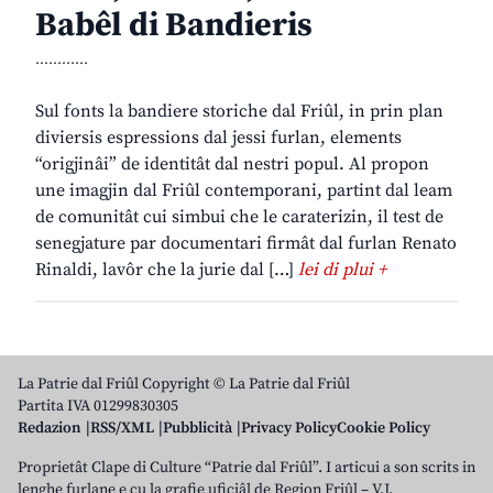
Babêl di Bandieris
............
Sul fonts la bandiere storiche dal Friûl, in prin plan
diviersis espressions dal jessi furlan, elements
“origjinâi” de identitât dal nestri popul. Al propon
une imagjin dal Friûl contemporani, partint dal leam
de comunitât cui simbui che le caraterizin, il test de
senegjature par documentari firmât dal furlan Renato
Rinaldi, lavôr che la jurie dal […]
lei di plui +
La Patrie dal Friûl Copyright © La Patrie dal Friûl
Partita IVA 01299830305
Redazion
RSS/XML
Pubblicità
Privacy Policy
Cookie Policy
Proprietât Clape di Culture “Patrie dal Friûl”. I articui a son scrits in
lenghe furlane e cu la grafie uficiâl de Regjon Friûl – V.J.