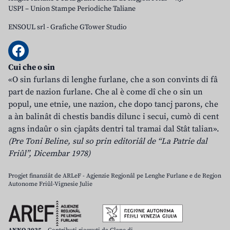
USPI – Union Stampe Periodiche Taliane
ENSOUL srl
-
Grafiche GTower Studio
Cui che o sin
«O sin furlans di lenghe furlane, che a son convints di fâ
part de nazion furlane. Che al è come dî che o sin un
popul, une etnie, une nazion, che dopo tancj parons, che
a àn balinât di chestis bandis dilunc i secui, cumò di cent
agns indaûr o sin cjapâts dentri tal tramai dal Stât talian».
(Pre Toni Beline, sul so prin editoriâl de “La Patrie dal
Friûl”, Dicembar 1978)
Progjet finanziât de ARLeF - Agjenzie Regjonâl pe Lenghe Furlane e de Regjon
Autonome Friûl-Vignesie Julie