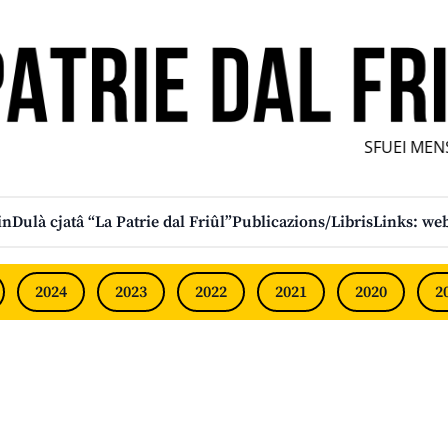
SFUEI MENS
in
Dulà cjatâ “La Patrie dal Friûl”
Publicazions/Libris
Links: web
2024
2023
2022
2021
2020
2