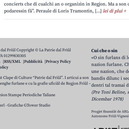
concierts che di cualchi an o organizìn in Regjon. Ma a son 
podaressin fâ”. Peraule di Loris Tramontin, […]
lei di plui +
 dal Friûl Copyright © La Patrie dal Friûl
Cui che o sin
IVA 01299830305
«O sin furlans di 
n
RSS/XML
Pubblicità
Privacy Policy
nazion furlane. Ch
olicy
une nazion, che do
t Clape di Culture “Patrie dal Friûl”. I articui a son
bandis dilunc i se
 lenghe furlane e cu la grafie uficiâl de Regjon Friûl –
dentri tal tramai d
(Pre Toni Beline, s
nion Stampe Periodiche Taliane
Dicembar 1978)
srl
-
Grafiche GTower Studio
Progjet finanziât de AR
Autonome Friûl-Vignesie