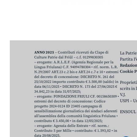
ANNO 2025
– Contributi ricevuti da Clape di
La Patrie
Culture Patrie dal Friûl – c.f. 01299830305
Partita 
– erogante: A.R.L.E.F. (Agenzia Regionale per la
Redazio
Lingua Friulana) C.F. 94094780304 • rif. norm. L.R.
Cookie P
N.29/2007 ART.23 c.2 bis e ART.24 c.7 e 10 • estremi
del decreto di concessione: DECRETO N. 261 del
25/10/2022 importo contributo € 3.500,00 (saldo) in
Proprietâ
data 06/11/2025 • DECRETO N. 173 del 27/06/2025 €
scrits in
34.842,23 in data 31/07/2025;
V.J.
– erogante: FONDAZIONE FRIULI CF. 00158650309 •
USPI – U
estremi del decreto di concessione: Codice
progetto 2024-0124 ID 23405 campagna di
sensibilizzazione giornalistica dei sindaci aderenti
ENSOUL 
all’assemblea della comunità linguistica Friulana •
contributo € 3.450,00 • in data 12/05/2025;
– erogante: Agenzia delle Entrate • rif. norm.:
Contributo 5 per Mille • contributo: € 1.593,02 • in
data 20/08/2025.