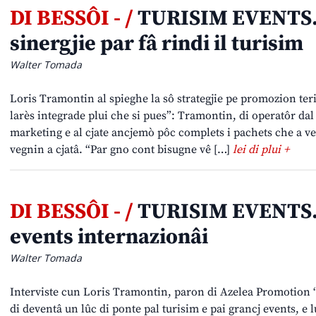
DI BESSÔI - /
TURISIM EVENTS. 
sinergjie par fâ rindi il turisim
Walter Tomada
Loris Tramontin al spieghe la sô strategjie pe promozion terit
larès integrade plui che si pues”: Tramontin, di operatôr dal 
marketing e al cjate ancjemò pôc complets i pachets che a v
vegnin a cjatâ. “Par gno cont bisugne vê […]
lei di plui +
DI BESSÔI - /
TURISIM EVENTS. F
events internazionâi
Walter Tomada
Interviste cun Loris Tramontin, paron di Azelea Promotion “Il
di deventâ un lûc di ponte pal turisim e pai grancj events, e 