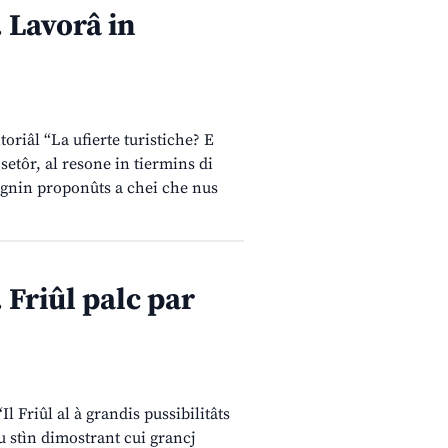
Lavorâ in
oriâl “La ufierte turistiche? E
setôr, al resone in tiermins di
egnin proponûts a chei che nus
riûl palc par
 Friûl al à grandis pussibilitâts
lu stìn dimostrant cui grancj