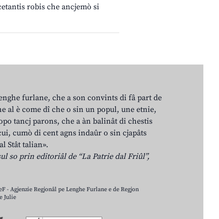
cetantis robis che ancjemò si
lenghe furlane, che a son convints di fâ part de
e al è come dî che o sin un popul, une etnie,
po tancj parons, che a àn balinât di chestis
cui, cumò di cent agns indaûr o sin cjapâts
al Stât talian».
ul so prin editoriâl de “La Patrie dal Friûl”,
LeF - Agjenzie Regjonâl pe Lenghe Furlane e de Regjon
 Julie