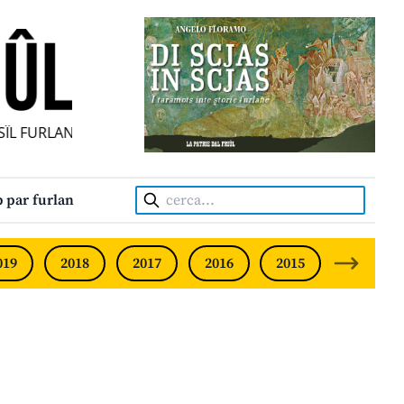
ÎL FURLAN INDIPENDENT • INDEPENDENT FRIULIAN MONTHL
Cerca:
 par furlan
019
2018
2017
2016
2015
2014