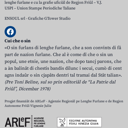
lenghe furlane e cu la grafie uficiâl de Regjon Friûl – V.J.
USPI – Union Stampe Periodiche Taliane
ENSOUL srl
-
Grafiche GTower Studio
Cui che o sin
«O sin furlans di lenghe furlane, che a son convints di fâ
part de nazion furlane. Che al è come dî che o sin un
popul, une etnie, une nazion, che dopo tancj parons, che
a àn balinât di chestis bandis dilunc i secui, cumò di cent
agns indaûr o sin cjapâts dentri tal tramai dal Stât talian».
(Pre Toni Beline, sul so prin editoriâl de “La Patrie dal
Friûl”, Dicembar 1978)
Progjet finanziât de ARLeF - Agjenzie Regjonâl pe Lenghe Furlane e de Regjon
Autonome Friûl-Vignesie Julie