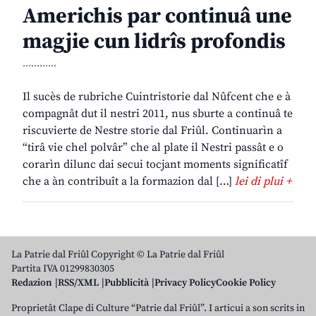
Americhis par continuâ une
magjie cun lidrîs profondis
............
Il sucès de rubriche Cuintristorie dal Nûfcent che e à
compagnât dut il nestri 2011, nus sburte a continuâ te
riscuvierte de Nestre storie dal Friûl. Continuarìn a
“tirâ vie chel polvâr” che al plate il Nestri passât e o
corarìn dilunc dai secui tocjant moments significatîf
che a àn contribuît a la formazion dal […]
lei di plui +
La Patrie dal Friûl Copyright © La Patrie dal Friûl
Partita IVA 01299830305
Redazion
RSS/XML
Pubblicità
Privacy Policy
Cookie Policy
Proprietât Clape di Culture “Patrie dal Friûl”. I articui a son scrits in