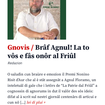
Gnovis /
Brâf Agnul! La to
vôs e fâs onôr al Friûl
Redazion
O saludìn cun braùre e emozion il Premi Nonino
Risit d’Aur che al è stât assegnât a Agnul Floramo, un
inteletuâl di gale che i letôrs de “La Patrie dal Friûl” a
cognossin di agnorums in dut il valôr des sôs ideis:
difat al à scrit sul nestri gjornâl centenârs di articui e
cun nô […]
lei di plui +