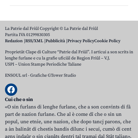
La Patrie dal Friûl Copyright © La Patrie dal Friûl
Partita IVA 01299830305
Redazion
RSS/XML
Pubblicità
Privacy Policy
Cookie Policy
Proprietât Clape di Culture “Patrie dal Friûl”. I articui a son scrits in
lenghe furlane e cu la grafie uficiâl de Regjon Friûl – V.J.
USPI – Union Stampe Periodiche Taliane
ENSOUL srl
-
Grafiche GTower Studio
Cui che o sin
«O sin furlans di lenghe furlane, che a son convints di fâ
part de nazion furlane. Che al è come dî che o sin un
popul, une etnie, une nazion, che dopo tancj parons, che
a àn balinât di chestis bandis dilunc i secui, cumò di cent
agns indaûr o sin cjapâts dentri tal tramai dal Stât talian».