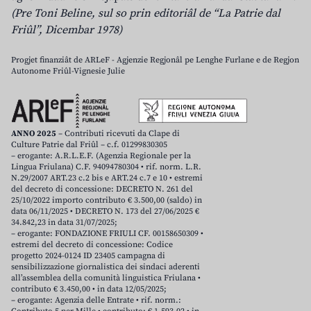
(Pre Toni Beline, sul so prin editoriâl de “La Patrie dal
Friûl”, Dicembar 1978)
Progjet finanziât de ARLeF - Agjenzie Regjonâl pe Lenghe Furlane e de Regjon
Autonome Friûl-Vignesie Julie
ANNO 2025
– Contributi ricevuti da Clape di
Culture Patrie dal Friûl – c.f. 01299830305
– erogante: A.R.L.E.F. (Agenzia Regionale per la
Lingua Friulana) C.F. 94094780304 • rif. norm. L.R.
N.29/2007 ART.23 c.2 bis e ART.24 c.7 e 10 • estremi
del decreto di concessione: DECRETO N. 261 del
25/10/2022 importo contributo € 3.500,00 (saldo) in
data 06/11/2025 • DECRETO N. 173 del 27/06/2025 €
34.842,23 in data 31/07/2025;
– erogante: FONDAZIONE FRIULI CF. 00158650309 •
estremi del decreto di concessione: Codice
progetto 2024-0124 ID 23405 campagna di
sensibilizzazione giornalistica dei sindaci aderenti
all’assemblea della comunità linguistica Friulana •
contributo € 3.450,00 • in data 12/05/2025;
– erogante: Agenzia delle Entrate • rif. norm.: