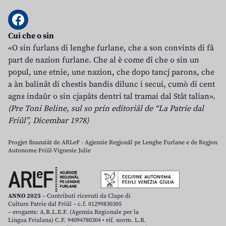
Cui che o sin
«O sin furlans di lenghe furlane, che a son convints di fâ
part de nazion furlane. Che al è come dî che o sin un
popul, une etnie, une nazion, che dopo tancj parons, che
a àn balinât di chestis bandis dilunc i secui, cumò di cent
agns indaûr o sin cjapâts dentri tal tramai dal Stât talian».
(Pre Toni Beline, sul so prin editoriâl de “La Patrie dal
Friûl”, Dicembar 1978)
Progjet finanziât de ARLeF - Agjenzie Regjonâl pe Lenghe Furlane e de Regjon
Autonome Friûl-Vignesie Julie
ANNO 2025
– Contributi ricevuti da Clape di
Culture Patrie dal Friûl – c.f. 01299830305
– erogante: A.R.L.E.F. (Agenzia Regionale per la
Lingua Friulana) C.F. 94094780304 • rif. norm. L.R.