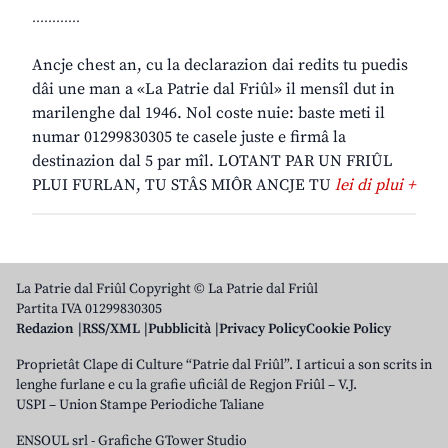
............
Ancje chest an, cu la declarazion dai redits tu puedis
dâi une man a «La Patrie dal Friûl» il mensîl dut in
marilenghe dal 1946. Nol coste nuie: baste meti il
numar 01299830305 te casele juste e firmâ la
destinazion dal 5 par mîl. LOTANT PAR UN FRIÛL
PLUI FURLAN, TU STÂS MIÔR ANCJE TU
lei di plui +
La Patrie dal Friûl Copyright © La Patrie dal Friûl
Partita IVA 01299830305
Redazion
RSS/XML
Pubblicità
Privacy Policy
Cookie Policy
Proprietât Clape di Culture “Patrie dal Friûl”. I articui a son scrits in
lenghe furlane e cu la grafie uficiâl de Regjon Friûl – V.J.
USPI – Union Stampe Periodiche Taliane
ENSOUL srl
-
Grafiche GTower Studio