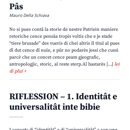
Pâs
Mauro Della Schiava
No si pues contâ la storie de nestre Patriein maniere
retoriche cence pensâa tropis voltis che e je stade
“tiere brusade” des vueris di chei altris Il titul al pues
dî dut cence dî nuie, e pûr no podarès jessi che cussì
parcè che un concet cence peam gjeografic,
antropologjic, storic, al reste sterp.Al bastarès […]
lei
di plui +
RIFLESSION – 1. Identitât e
universalitât inte bibie
............
I concets di “identitât” e di “universalitât” a son une