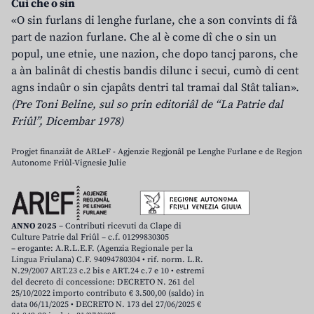
Cui che o sin
«O sin furlans di lenghe furlane, che a son convints di fâ
part de nazion furlane. Che al è come dî che o sin un
popul, une etnie, une nazion, che dopo tancj parons, che
a àn balinât di chestis bandis dilunc i secui, cumò di cent
agns indaûr o sin cjapâts dentri tal tramai dal Stât talian».
(Pre Toni Beline, sul so prin editoriâl de “La Patrie dal
Friûl”, Dicembar 1978)
Progjet finanziât de ARLeF - Agjenzie Regjonâl pe Lenghe Furlane e de Regjon
Autonome Friûl-Vignesie Julie
ANNO 2025
– Contributi ricevuti da Clape di
Culture Patrie dal Friûl – c.f. 01299830305
– erogante: A.R.L.E.F. (Agenzia Regionale per la
Lingua Friulana) C.F. 94094780304 • rif. norm. L.R.
N.29/2007 ART.23 c.2 bis e ART.24 c.7 e 10 • estremi
del decreto di concessione: DECRETO N. 261 del
25/10/2022 importo contributo € 3.500,00 (saldo) in
data 06/11/2025 • DECRETO N. 173 del 27/06/2025 €