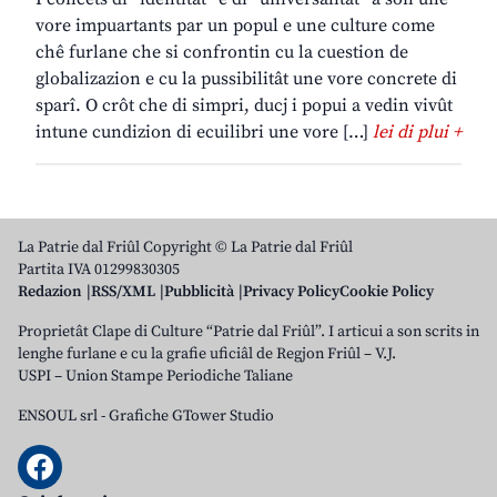
vore impuartants par un popul e une culture come
chê furlane che si confrontin cu la cuestion de
globalizazion e cu la pussibilitât une vore concrete di
sparî. O crôt che di simpri, ducj i popui a vedin vivût
intune cundizion di ecuilibri une vore […]
lei di plui +
La Patrie dal Friûl Copyright © La Patrie dal Friûl
Partita IVA 01299830305
Redazion
RSS/XML
Pubblicità
Privacy Policy
Cookie Policy
Proprietât Clape di Culture “Patrie dal Friûl”. I articui a son scrits in
lenghe furlane e cu la grafie uficiâl de Regjon Friûl – V.J.
USPI – Union Stampe Periodiche Taliane
ENSOUL srl
-
Grafiche GTower Studio