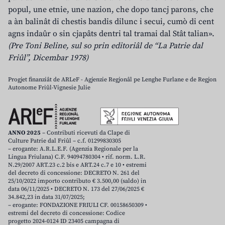
popul, une etnie, une nazion, che dopo tancj parons, che
a àn balinât di chestis bandis dilunc i secui, cumò di cent
agns indaûr o sin cjapâts dentri tal tramai dal Stât talian».
(Pre Toni Beline, sul so prin editoriâl de “La Patrie dal
Friûl”, Dicembar 1978)
Progjet finanziât de ARLeF - Agjenzie Regjonâl pe Lenghe Furlane e de Regjon
Autonome Friûl-Vignesie Julie
ANNO 2025
– Contributi ricevuti da Clape di
Culture Patrie dal Friûl – c.f. 01299830305
– erogante: A.R.L.E.F. (Agenzia Regionale per la
Lingua Friulana) C.F. 94094780304 • rif. norm. L.R.
N.29/2007 ART.23 c.2 bis e ART.24 c.7 e 10 • estremi
del decreto di concessione: DECRETO N. 261 del
25/10/2022 importo contributo € 3.500,00 (saldo) in
data 06/11/2025 • DECRETO N. 173 del 27/06/2025 €
34.842,23 in data 31/07/2025;
– erogante: FONDAZIONE FRIULI CF. 00158650309 •
estremi del decreto di concessione: Codice
progetto 2024-0124 ID 23405 campagna di