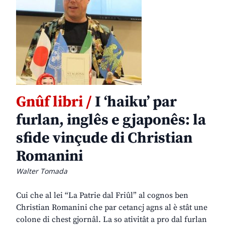
Gnûf libri /
I ‘haiku’ par
furlan, inglês e gjaponês: la
sfide vinçude di Christian
Romanini
Walter Tomada
Cui che al lei “La Patrie dal Friûl” al cognos ben
Christian Romanini che par cetancj agns al è stât une
colone di chest gjornâl. La so ativitât a pro dal furlan