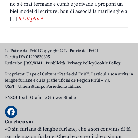
no s è mai fermade e cumò e je rivade a proponi un
biel model di scriture, bon di associâ la marilenghe a
[…]
lei di plui +
La Patrie dal Friûl Copyright © La Patrie dal Friûl
Partita IVA 01299830305
Redazion
RSS/XML
Pubblicità
Privacy Policy
Cookie Policy
Proprietât Clape di Culture “Patrie dal Friûl”. I articui a son scrits in
lenghe furlane e cu la grafie uficiâl de Regjon Friûl – V.J.
USPI – Union Stampe Periodiche Taliane
ENSOUL srl
-
Grafiche GTower Studio
Cui che o sin
«O sin furlans di lenghe furlane, che a son convints di fâ
part de nazion furlane. Che al è come dî che o sin un