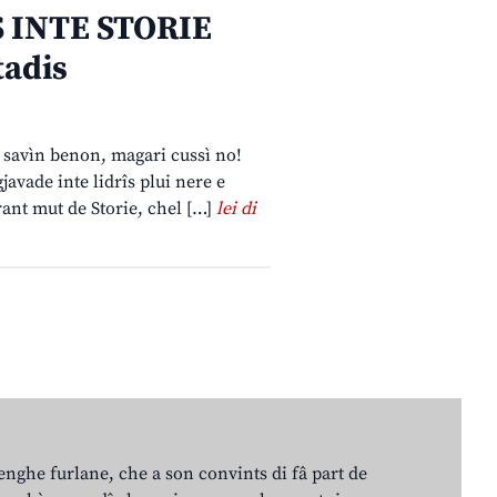
S INTE STORIE
tadis
lu savìn benon, magari cussì no!
gjavade inte lidrîs plui nere e
 grant mut de Storie, chel […]
lei di
lenghe furlane, che a son convints di fâ part de