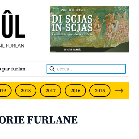
ÎL FURLAN INDIPENDENT • INDEPENDENT FRIULIAN MONTHL
Cerca:
 par furlan
019
2018
2017
2016
2015
2014
STORIE FURLANE