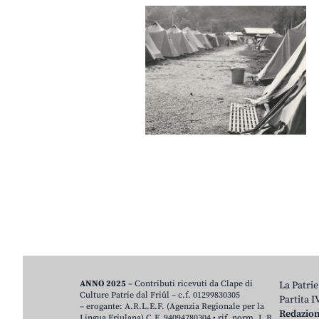
ANNO 2025
– Contributi ricevuti da Clape di
La Patrie
Culture Patrie dal Friûl – c.f. 01299830305
Partita 
– erogante: A.R.L.E.F. (Agenzia Regionale per la
Redazio
Lingua Friulana) C.F. 94094780304 • rif. norm. L.R.