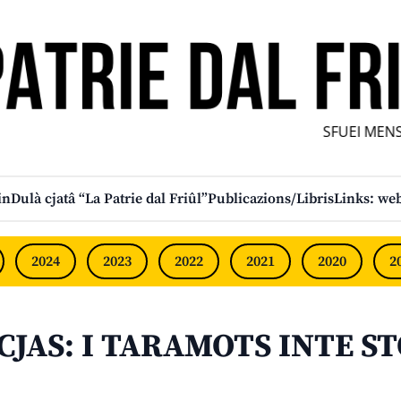
SFUEI MENS
in
Dulà cjatâ “La Patrie dal Friûl”
Publicazions/Libris
Links: web
2024
2023
2022
2021
2020
2
 SCJAS: I TARAMOTS INTE 