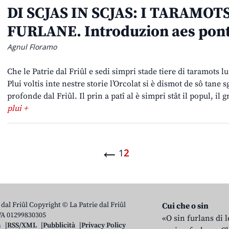
DI SCJAS IN SCJAS: I TARAMOT
FURLANE. Introduzion aes pon
Agnul Floramo
Che le Patrie dal Friûl e sedi simpri stade tiere di taramots 
Plui voltis inte nestre storie l’Orcolat si è dismot de sô tane s
profonde dal Friûl. Il prin a patî al è simpri stât il popul, il
plui +
←
1
2
 dal Friûl Copyright © La Patrie dal Friûl
Cui che o sin
IVA 01299830305
«O sin furlans di 
n
RSS/XML
Pubblicità
Privacy Policy