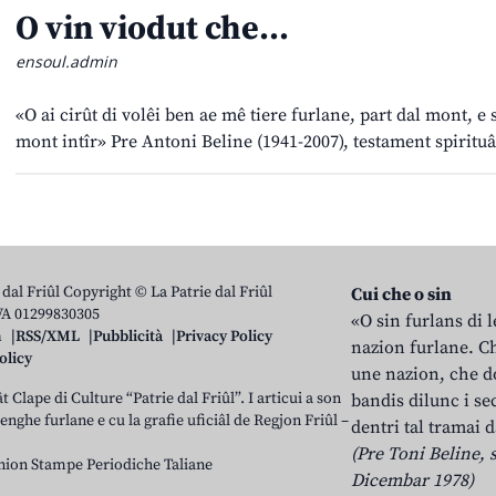
O vin viodut che…
ensoul.admin
«O ai cirût di volêi ben ae mê tiere furlane, part dal mont, e se
mont intîr» Pre Antoni Beline (1941-2007), testament spiritu
 dal Friûl Copyright © La Patrie dal Friûl
Cui che o sin
IVA 01299830305
«O sin furlans di 
n
RSS/XML
Pubblicità
Privacy Policy
nazion furlane. Ch
olicy
une nazion, che do
t Clape di Culture “Patrie dal Friûl”. I articui a son
bandis dilunc i se
 lenghe furlane e cu la grafie uficiâl de Regjon Friûl –
dentri tal tramai d
(Pre Toni Beline, s
nion Stampe Periodiche Taliane
Dicembar 1978)